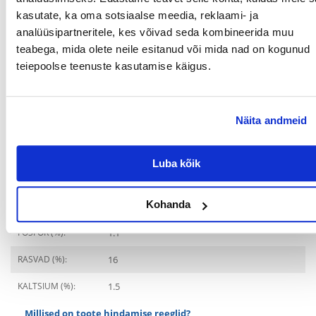
kasutate, ka oma sotsiaalse meedia, reklaami- ja
MILLISE
analüüsipartneritele, kes võivad seda kombineerida muu
LEMMIKLOOMA
teabega, mida olete neile esitanud või mida nad on kogunud
JAOKS:
teiepoolse teenuste kasutamise käigus.
ERINÕUDED:
Massiivne kehaehitus
Koostisosad
Näita andmeid
VALGU TÜÜP:
Kana
Luba kõik
VALGUD (%):
28
METABOOLNE
3830
Kohanda
ENERGIA (KCAL/KG):
FOSFOR (%):
1.1
RASVAD (%):
16
KALTSIUM (%):
1.5
Millised on toote hindamise reeglid?