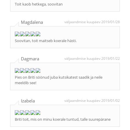
Toit kaob hetkega, soovitan
Magdalena
väljaandmise kuupäev 2019/01/28
Soovitan, toit maitseb koerale hästi.
Dagmara
väljaandmise kuupäev 2019/01/22
Pies on Briti söönud juba kutsikatest saadik ja neile
meeldib see!
Izabela
väljaandmise kuupäev 2019/01/02
Briti toit, mis on minu koerale tuntud, talle suurepärane