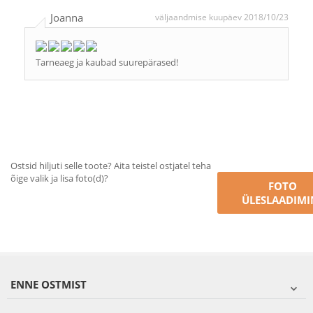
Joanna
väljaandmise kuupäev 2018/10/23
Tarneaeg ja kaubad suurepärased!
Ostsid hiljuti selle toote? Aita teistel ostjatel teha
õige valik ja lisa foto(d)?
FOTO
ÜLESLAADIMI
ENNE OSTMIST