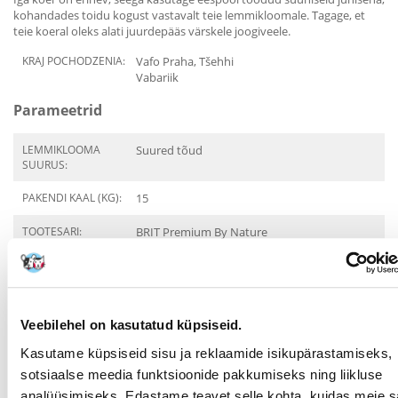
kohandades toidu kogust vastavalt teie lemmikloomale. Tagage, et
teie koeral oleks alati juurdepääs värskele joogiveele.
KRAJ POCHODZENIA:
Vafo Praha, Tšehhi
Vabariik
Parameetrid
LEMMIKLOOMA
Suured tõud
SUURUS:
PAKENDI KAAL (KG):
15
TOOTESARI:
BRIT Premium By Nature
Adult Extra Large XL
TÜÜP:
Sööt/toit
PRODUCENT:
BRIT
Veebilehel on kasutatud küpsiseid.
Kasutame küpsiseid sisu ja reklaamide isikupärastamiseks,
Otstarve
sotsiaalse meedia funktsioonide pakkumiseks ning liikluse
analüüsimiseks. Edastame teavet selle kohta, kuidas meie sa
ELUETAPP:
Täiskasvanud