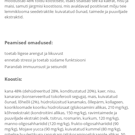
moodustab 48% toidu koostisest, lisaks sisaldab see ka kaerat, nisu ja
maisi, samuti järgmisi koostisosi, mis avaldavad positiivset mõju teie
lemmiklooma seedetraktile: kuivatatud õunad, taimede ja puuviljade
ekstraktid.
Peamised omadused:
toetab liigese arengut ja liikuvust
ennetab stressi ja toetab südame funktsiooni
Parandab immuunsust ja seisundit
Koostis:
kana 48% (dehüdreeritud 28%, konditustatud 20%), kaer, nisu,
kanarasv (konserveeritud tokoferooli seguga), mais, kuivatatud
õunad, lõheõli (2%), hüdrolüüsitud kanamaks, õllepärm, kollageen,
koorikloomade kooriku hüdrolüsaat (glükosamiini allikas, 210 mg/kg),
kõhreekstrakt (kondroitiini allikas, 150 mg/kg), ravimtaimede ja
puuviljade ekstrakt (nelk, tsitrus, rosmariin, kurkum, 120 mg/kg),
manno-oligosahhariidid (120 mg/kg), frukto-oligosahhariidid (90
mg/kg), Mojave yucca (90 mg/kg), kuivatatud kummel (80 mg/kg),
rohelise huulestikuga rannakarp (glükosaminoglükaanide allikas, 50