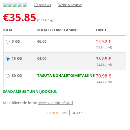
10 reviews
Write a review
€
35.85
(2.39 € / kg)
KAAL
KOHALETOIMETAMINE
HIND
3 KG
€6.00
14.52 €
(€
4.84
/ KG)
15 KG
€4.00
35.85 €
(€
2.39
/ KG)
30 KG
TASUTA KOHALETOIMETAMINE
70.98 €
(€
2.37
/ KG)
SAADAME 48 TUNNI JOOKSUL
Meie klientide fotod
Meie klientide fotod
10 REVIEWS
4.9 z 5