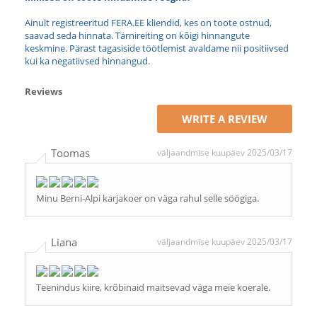
Ainult registreeritud FERA.EE kliendid, kes on toote ostnud,
saavad seda hinnata. Tärnireiting on kõigi hinnangute
keskmine. Pärast tagasiside töötlemist avaldame nii positiivsed
kui ka negatiivsed hinnangud.
Reviews
WRITE A REVIEW
Toomas
väljaandmise kuupäev 2025/03/17
Minu Berni-Alpi karjakoer on väga rahul selle söögiga.
Liana
väljaandmise kuupäev 2025/03/17
Teenindus kiire, krõbinaid maitsevad väga meie koerale.