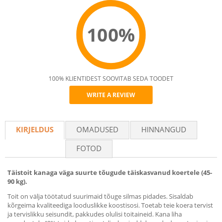
100%
100% KLIENTIDEST SOOVITAB SEDA TOODET
WRITE A REVIEW
Recommend
KIRJELDUS
OMADUSED
HINNANGUD
FOTOD
Täistoit kanaga väga suurte tõugude täiskasvanud koertele (45-
90 kg).
Toit on välja töötatud suurimaid tõuge silmas pidades. Sisaldab
kõrgeima kvaliteediga looduslikke koostisosi. Toetab teie koera tervist
ja tervislikku seisundit, pakkudes olulisi toitaineid. Kana liha