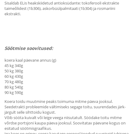
Sisaldab ELis heakskiidetud antioksüdante: tokoferooli ekstrakte
taimeõlidest (1b306), askorbüülpalmitaati (1b304) ja rosmariini
ekstrakti.
Söötmise soovitused:
koera kaal päevane annus (g)
45 kg 340g
50 kg 380g
60 kg 430g
70 kg 480g
80 kg 540g
90 kg 590g
Koera toidu muutmine peaks toimuma mitme päeva jooksul.
Seedetrakti probleemide vältimiseks segage toitu, suurendades järk-
järgult selle sihttoidu kogust.
Võib sööta kuivalt või leige veega niisutatult. Söödake toitu mitme
võrdse portsjoni kaupa päeva jooksul. Soovitatav päevane kogus on
esitatud söötmisgraafikus.
Iga koer on erinev, seega kasutage eespool toodud suuniseid juhisena,