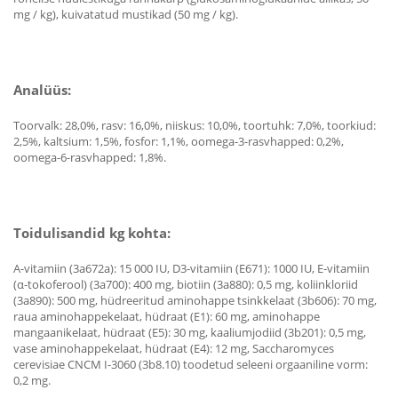
mg / kg), kuivatatud mustikad (50 mg / kg).
Analüüs:
Toorvalk: 28,0%, rasv: 16,0%, niiskus: 10,0%, toortuhk: 7,0%, toorkiud:
2,5%, kaltsium: 1,5%, fosfor: 1,1%, oomega-3-rasvhapped: 0,2%,
oomega-6-rasvhapped: 1,8%.
Toidulisandid kg kohta:
A-vitamiin (3a672a): 15 000 IU, D3-vitamiin (E671): 1000 IU, E-vitamiin
(α-tokoferool) (3a700): 400 mg, biotiin (3a880): 0,5 mg, koliinkloriid
(3a890): 500 mg, hüdreeritud aminohappe tsinkkelaat (3b606): 70 mg,
raua aminohappekelaat, hüdraat (E1): 60 mg, aminohappe
mangaanikelaat, hüdraat (E5): 30 mg, kaaliumjodiid (3b201): 0,5 mg,
vase aminohappekelaat, hüdraat (E4): 12 mg, Saccharomyces
cerevisiae CNCM I-3060 (3b8.10) toodetud seleeni orgaaniline vorm:
0,2 mg.