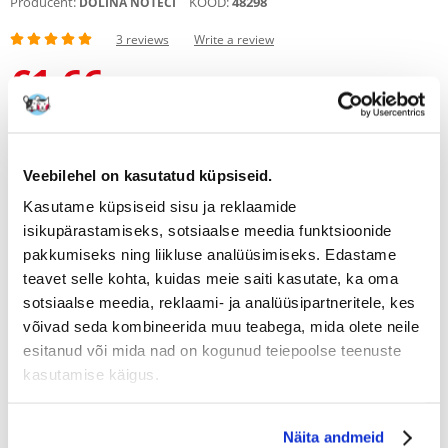
Producent:
KOOD:
48298
DOLINA NOTECI
3 reviews
Write a review
€
1.66
(8.74 € / kg)
SAADAME 48 TUNNI JOOKSUL
Meie klientide fotod
Meie klientide fotod
Veebilehel on kasutatud küpsiseid.
3 REVIEWS
5 z 5
Kasutame küpsiseid sisu ja reklaamide
isikupärastamiseks, sotsiaalse meedia funktsioonide
pakkumiseks ning liikluse analüüsimiseks. Edastame
teavet selle kohta, kuidas meie saiti kasutate, ka oma
sotsiaalse meedia, reklaami- ja analüüsipartneritele, kes
100%
võivad seda kombineerida muu teabega, mida olete neile
esitanud või mida nad on kogunud teiepoolse teenuste
kasutamise käigus.
100% KLIENTIDEST SOOVITAB SEDA TOODET
Näita andmeid
WRITE A REVIEW