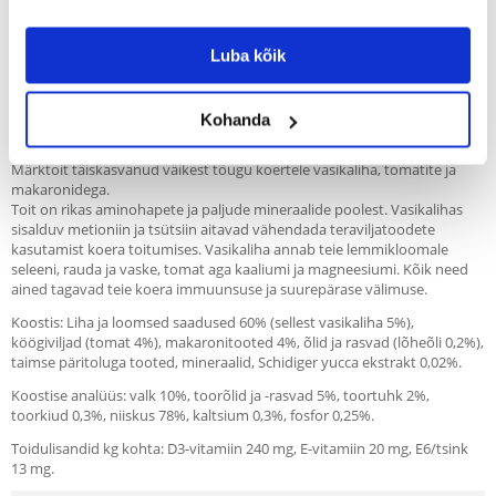
Recommend
Luba kõik
Kirjeldus
DOLINA NOTECI Premium väiketõugu vasikaliha, tomatite ja pastaga
Kohanda
0,185 kg
Märktoit täiskasvanud väikest tõugu koertele vasikaliha, tomatite ja
makaronidega.
Toit on rikas aminohapete ja paljude mineraalide poolest. Vasikalihas
sisalduv metioniin ja tsütsiin aitavad vähendada teraviljatoodete
kasutamist koera toitumises. Vasikaliha annab teie lemmikloomale
seleeni, rauda ja vaske, tomat aga kaaliumi ja magneesiumi. Kõik need
ained tagavad teie koera immuunsuse ja suurepärase välimuse.
Koostis: Liha ja loomsed saadused 60% (sellest vasikaliha 5%),
köögiviljad (tomat 4%), makaronitooted 4%, õlid ja rasvad (lõheõli 0,2%),
taimse päritoluga tooted, mineraalid, Schidiger yucca ekstrakt 0,02%.
Koostise analüüs: valk 10%, toorõlid ja -rasvad 5%, toortuhk 2%,
toorkiud 0,3%, niiskus 78%, kaltsium 0,3%, fosfor 0,25%.
Toidulisandid kg kohta: D3-vitamiin 240 mg, E-vitamiin 20 mg, E6/tsink
13 mg.