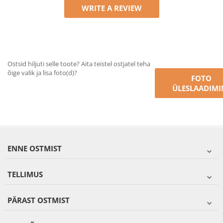
WRITE A REVIEW
Ostsid hiljuti selle toote? Aita teistel ostjatel teha
õige valik ja lisa foto(d)?
FOTO
ÜLESLAADIMI
ENNE OSTMIST
TELLIMUS
PÄRAST OSTMIST