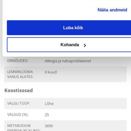
TOOTESARI:
HAPPY DOG Supreme
Näita andmeid
Canada
PRODUCENT:
HAPPY DOG
Luba kõik
Otstarve
Kohanda
ELUETAPP:
Täiskasvanud
ERINÕUDED:
Allergia ja nahaprobleemid
LEMMIKLOOMA
6 kuud
VANUS ALATES:
Koostisosad
VALGU TÜÜP:
Lõhe
VALGUD (%):
25
METABOOLNE
3690
ENERGIA (KCAL/KG):