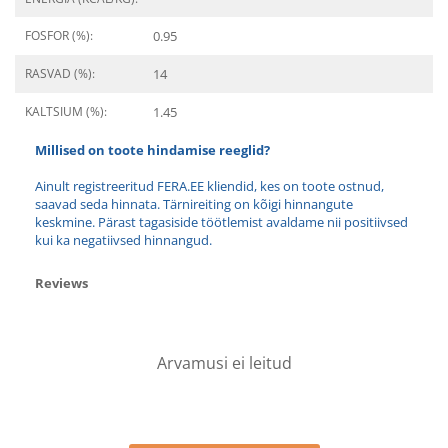
FOSFOR (%):
0.95
RASVAD (%):
14
KALTSIUM (%):
1.45
Millised on toote hindamise reeglid?
Ainult registreeritud FERA.EE kliendid, kes on toote ostnud,
saavad seda hinnata. Tärnireiting on kõigi hinnangute
keskmine. Pärast tagasiside töötlemist avaldame nii positiivsed
kui ka negatiivsed hinnangud.
Reviews
Arvamusi ei leitud