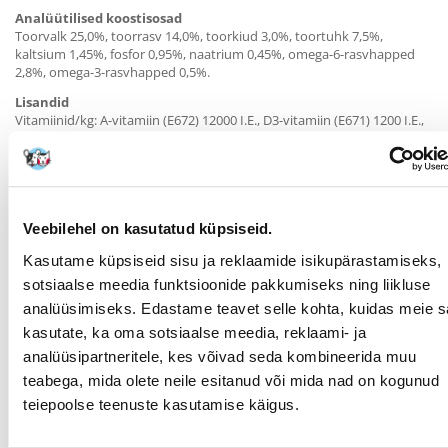
Analüütilised koostisosad
Toorvalk 25,0%, toorrasv 14,0%, toorkiud 3,0%, toortuhk 7,5%,
kaltsium 1,45%, fosfor 0,95%, naatrium 0,45%, omega-6-rasvhapped
2,8%, omega-3-rasvhapped 0,5%.
Lisandid
Vitamiinid/kg: A-vitamiin (E672) 12000 I.E., D3-vitamiin (E671) 1200 I.E.,
E-vitamiin (tokoferüülatsetaat) 75 mg, B1-vitamiin
(tiamiinmononitraat) 4 mg, B2-vitamiin (riboflaviin) 6 mg, B6-vitamiin
(püridoksiinvesinikkloriid) 4 mg, D-(+) biotiin 575 mcg, kaltsium D-
pantotenaat 10 mg, niatsiin 40 mg, vitamiin 70 mcg, koliinkloriid 60 mg,
antioksüdant: loodusliku päritoluga tokoferooli ekstrakt.
Mikroelemendid/kg: raud (E1 110 mg, raud(II)-sulfaat 10 mg,
Veebilehel on kasutatud küpsiseid.
monohüdraat) 135 mg, vask (E4 mangaan 25 mg, vask(II)-sulfaat 2 mg,
Kasutame küpsiseid sisu ja reklaamide isikupärastamiseks,
pentahüdraat) 0,15 mg, tsink (E6 tsinkoksiid , tsinkaminohappe kelaat ,
hüdraat) , mangaan (E5 , mangaan(II)-oksiid). , jood (E2;
sotsiaalse meedia funktsioonide pakkumiseks ning liikluse
kaltsiumjodaat; veevaba) , seleen (E8 , naatriumseleniit).
analüüsimiseks. Edastame teavet selle kohta, kuidas meie sa
Parameetrid
kasutate, ka oma sotsiaalse meedia, reklaami- ja
analüüsipartneritele, kes võivad seda kombineerida muu
LEMMIKLOOMA
Universaalne
teabega, mida olete neile esitanud või mida nad on kogunud
SUURUS:
teiepoolse teenuste kasutamise käigus.
PAKENDI KAAL (KG):
1