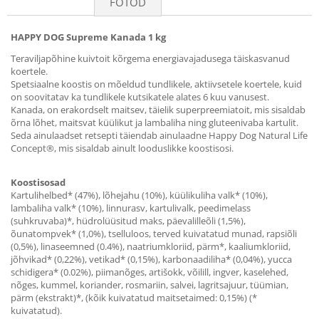
FOTOD
HAPPY DOG Supreme Kanada 1 kg
Teraviljapõhine kuivtoit kõrgema energiavajadusega täiskasvanud
koertele.
Spetsiaalne koostis on mõeldud tundlikele, aktiivsetele koertele, kuid
on soovitatav ka tundlikele kutsikatele alates 6 kuu vanusest.
Kanada, on erakordselt maitsev, täielik superpreemiatoit, mis sisaldab
õrna lõhet, maitsvat küülikut ja lambaliha ning gluteenivaba kartulit.
Seda ainulaadset retsepti täiendab ainulaadne Happy Dog Natural Life
Concept®, mis sisaldab ainult looduslikke koostisosi.
Koostisosad
Kartulihelbed* (47%), lõhejahu (10%), küülikuliha valk* (10%),
lambaliha valk* (10%), linnurasv, kartulivalk, peedimelass
(suhkruvaba)*, hüdrolüüsitud maks, päevalilleõli (1,5%),
õunatompvek* (1,0%), tselluloos, terved kuivatatud munad, rapsiõli
(0,5%), linaseemned (0.4%), naatriumkloriid, pärm*, kaaliumkloriid,
jõhvikad* (0,22%), vetikad* (0,15%), karbonaadiliha* (0,04%), yucca
schidigera* (0.02%), piimanõges, artišokk, võilill, ingver, kaselehed,
nõges, kummel, koriander, rosmariin, salvei, lagritsajuur, tüümian,
pärm (ekstrakt)*, (kõik kuivatatud maitsetaimed: 0,15%) (*
kuivatatud).