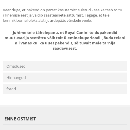
Veenduge, et pakend on pärast kasutamist suletud - see kaitseb toitu
riknemise eest ja väldib saasteainete sattumist. Tagage, et teie
lemmikloomal oleks alati juurdepääs värskele veele.
Juhime teie tähelepanu, et Royal Canini toidupakendid
muutuvad ja seetõttu võib toit üleminekuperioodil jõuda teieni
nii vanas kui ka uues pakendis, sõltuvalt meie tarnija
saadavusest.
Omadused
Hinnangud
fotod
ENNE OSTMIST