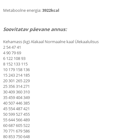
Metaboolne energia:
3922kcal
Soovitatav päevane annus:
Kehamass (kg) Alakaal Normaalne kaal Ülekaalulisus
2 54 47 41
4 90 79 69
6 122 108 93
8 152 133 115
10 179 158 136
15 243 214 185
20 301 265 229
25 356 314 271
30 409 360 310
35 459 404 349
40 507 446 385
45 554 487 421
50 599 527 455
55 644 566 489
60 687 605 522
70 771 679 586
80 853 750 648