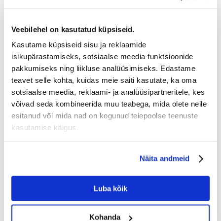
Lisandid (1 kg kohta):
Veebilehel on kasutatud küpsiseid.
Toidulisandid: A-vitamiin: 17500IU, D3-vitamiin: 1000IU, E1 (raud): 48mg,
E2 (jood): 4mg, E4 (vask): 9mg, E5 (mangaan): 62mg, E6 (tsink): 185mg, E8
Kasutame küpsiseid sisu ja reklaamide
(seleen): 0,08 mg. Konservandid - Antioksüdandid.
isikupärastamiseks, sotsiaalse meedia funktsioonide
pakkumiseks ning liikluse analüüsimiseks. Edastame
Koostise analüüs (100 g toidu kohta):
teavet selle kohta, kuidas meie saiti kasutate, ka oma
sotsiaalse meedia, reklaami- ja analüüsipartneritele, kes
Valk
võivad seda kombineerida muu teabega, mida olete neile
23g
esitanud või mida nad on kogunud teiepoolse teenuste
Fat
kasutamise käigus.
16g
Süsivesikud
Näita andmeid
44g
Kiudained
Luba kõik
6.7g
Toorkiudained
Kohanda