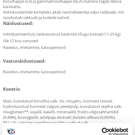
linoolhappe (LA) ja gammalinoolhappe (GLA) lisamine tagab läikiva
karvkatte.
Antioksüdantide kompleks aitab neutraliseerida vabu radikaale, mis
soodustab rakkude ja kudede kaitset.
Näidustused:
mittekastreeritud, täiskasvanud keskmist tõugu koerad (11-25 kg)
Üle 12 kuu vanused
Rasedus, imetamine, kasvuperiood
Vastunäidustused:
Rasedus, imetamine, kasvuperiood
Koostis:
Mais, kuivatatud linnuliha valk, riis, nisujahu, loomsed rasvad,
hüdrolüüsitud loomsed valgud, peedipulp, kuivatatud sealiha valk,
nisugluteen**, sojaõli, kalaõli, mineraalid, frukto-oligosahhariidid
(0,49%), booragiaõli, astelpaju ekstrakt (luteiini allikas) (0,059%).
** L.I.P.: väga hea seeditavuse tõttu valitud valk.