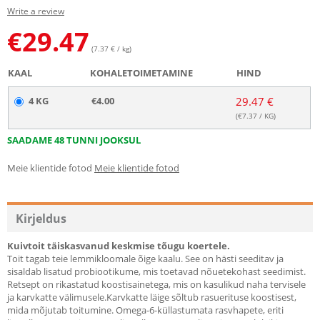
Write a review
€
29.47
(7.37 € / kg)
KAAL
KOHALETOIMETAMINE
HIND
4 KG
€4.00
29.47 €
(€
7.37
/ KG)
SAADAME 48 TUNNI JOOKSUL
Meie klientide fotod
Meie klientide fotod
Kirjeldus
Kuivtoit täiskasvanud keskmise tõugu koertele.
Toit tagab teie lemmikloomale õige kaalu. See on hästi seeditav ja
sisaldab lisatud probiootikume, mis toetavad nõuetekohast seedimist.
Retsept on rikastatud koostisainetega, mis on kasulikud naha tervisele
ja karvkatte välimusele.Karvkatte läige sõltub rasuerituse koostisest,
mida mõjutab toitumine. Omega-6-küllastumata rasvhapete, eriti