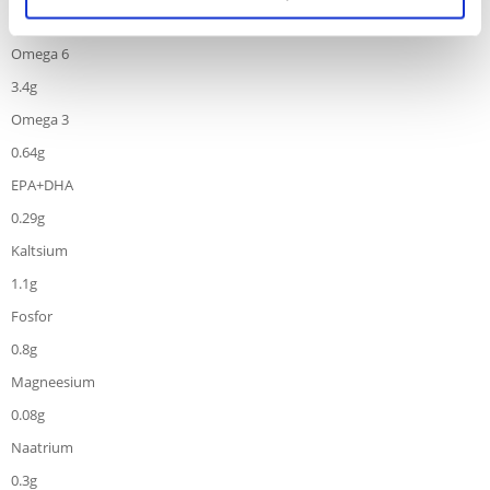
1.4g
Omega 6
3.4g
Omega 3
0.64g
EPA+DHA
0.29g
Kaltsium
1.1g
Fosfor
0.8g
Magneesium
0.08g
Naatrium
0.3g