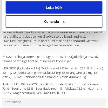
Kirjeldus
Luba kõik
Täielik märgtoit täiskasvanud südamepuudulikkusega koertele:
- Toitained, mis on kasulikud südamelihasele.
Kohanda
- Vähendatud naatriumi sisaldus toidus piirab vee ja naatriumi kogust,
mis säilib organismis, nagu on täheldatud südamehaigusega koertel.
Selline selle elemendi taseme märkimisväärne vähendamine lihtsustab
ka praktikutel vajaduse korral sobiva toidulisandi andmist.
- Kaaliumi, magneesiumi ja naatriumi tase on kohandatud vastavalt
kroonilise südamepuudulikkusega koerte vajadustele.
KOOSTIS: liha ja loomse päritoluga tooted, teraviljad, õlid ja rasvad,
taimse päritoluga tooted, mineraalid, köögiviljad.
LISANDID (kg toidu kohta): Toidulisandid: D3-vitamiin: 225 UI, E1 (raud):
12 mg, E2 (jood): 0,5 mg, E4 (vask): 3,5 mg, E5 (mangaan): 3,7 mg, E6
(tsink): 37 mg - Tehnoloogilised lisandid: kassiakumm: 3,3 g.
ANALÜÜÜTILISED KOOSTISOSAD: Toorvalk: 8,1% - Toorõlid ja -rasvad:
7,1% - Toortuhk: 1,3% - Toorkiudained: 1% - Niiskus: 73,5% - Naatrium:
0,05% - Magneesium: 0,04% - Kaalium: 0,23%.
Omadused