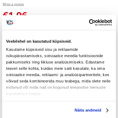
Write a review
€
1.96
(9.80 € / kg)
KAAL
KOHALETOIMETAMINE
HIND
0.2 KG
€6.00
1.96 €
Veebilehel on kasutatud küpsiseid.
(€
9.80
/ KG)
Kasutame küpsiseid sisu ja reklaamide
1.2 KG
€6.00
11.64 €
isikupärastamiseks, sotsiaalse meedia funktsioonide
(€
9.70
/ KG)
pakkumiseks ning liikluse analüüsimiseks. Edastame
2.4 KG
€4.00
23.04 €
teavet selle kohta, kuidas meie saiti kasutate, ka oma
(€
9.60
/ KG)
sotsiaalse meedia, reklaami- ja analüüsipartneritele, kes
võivad seda kombineerida muu teabega, mida olete neile
4.8 KG
TASUTA KOHALETOIMETAMINE
46.56 €
esitanud või mida nad on kogunud teiepoolse teenuste
SAADAME 48 TUNNI JOOKSUL
kasutamise käigus.
Meie klientide fotod
Meie klientide fotod
Näita andmeid