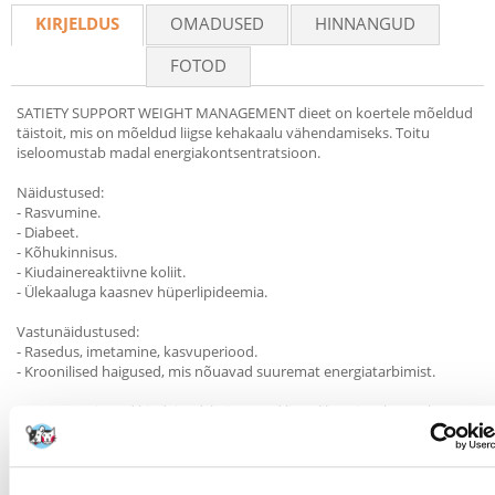
KIRJELDUS
OMADUSED
HINNANGUD
FOTOD
SATIETY SUPPORT WEIGHT MANAGEMENT dieet on koertele mõeldud
täistoit, mis on mõeldud liigse kehakaalu vähendamiseks. Toitu
iseloomustab madal energiakontsentratsioon.
Näidustused:
- Rasvumine.
- Diabeet.
- Kõhukinnisus.
- Kiudainereaktiivne koliit.
- Ülekaaluga kaasnev hüperlipideemia.
Vastunäidustused:
- Rasedus, imetamine, kasvuperiood.
- Kroonilised haigused, mis nõuavad suuremat energiatarbimist.
KOOSTIS: taimsed kiudained, kuivatatud linnuliha, nisugluteen*,
tapiokk, maisigluteen, loomsete valkude hüdrolüsaat, mais, nisu,
loomsed rasvad, peedipulp, mineraalsoolad, kalaõli, frukto-
oligosahhariidid, sojaõli, psülliumkapslid ja -seemned, koorikloomade
hüdrolüsaat (glükosamiini allikas), astelpaju ekstrakt (luteiini allikas),