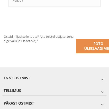
Kõik ok
Ostsid hiljuti selle toote? Aita teistel ostjatel teha
õige valik ja lisa foto(d)?
FOTO
ÜLESLAADIMI
ENNE OSTMIST
TELLIMUS
PÄRAST OSTMIST