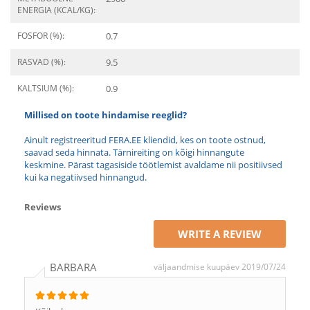
ENERGIA (KCAL/KG):
FOSFOR (%):
0.7
RASVAD (%):
9.5
KALTSIUM (%):
0.9
Millised on toote hindamise reeglid?
Ainult registreeritud FERA.EE kliendid, kes on toote ostnud,
saavad seda hinnata. Tärnireiting on kõigi hinnangute
keskmine. Pärast tagasiside töötlemist avaldame nii positiivsed
kui ka negatiivsed hinnangud.
Reviews
WRITE A REVIEW
BARBARA
väljaandmise kuupäev 2019/07/24