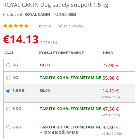
ROYAL CANIN Dog satiety support 1.5 kg
Producent:
KOOD:
4362
ROYAL CANIN
1 review
Write a review
€
14.13
(9.42 € / kg)
KAAL
KOHALETOIMETAMINE
HIND
KG
€4.00
27.98 €
KG
TASUTA KOHALETOIMETAMINE
55.96 €
1.5 KG
€6.00
14.13 €
(€
9.42
/ KG)
6 KG
TASUTA KOHALETOIMETAMINE
47.56 €
(€
7.93
/ KG)
6 KG
TASUTA KOHALETOIMETAMINE
92.80 €
+ 12 X 410G ŠLAPIAS
(€
15.47
/ KG)