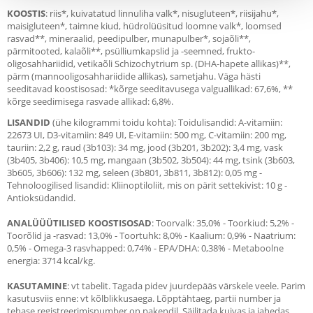
KOOSTIS
: riis*, kuivatatud linnuliha valk*, nisugluteen*, riisijahu*,
maisigluteen*, taimne kiud, hüdrolüüsitud loomne valk*, loomsed
rasvad**, mineraalid, peedipulber, munapulber*, sojaõli**,
pärmitooted, kalaõli**, psülliumkapslid ja -seemned, frukto-
oligosahhariidid, vetikaõli Schizochytrium sp. (DHA-hapete allikas)**,
pärm (mannooligosahhariidide allikas), sametjahu. Väga hästi
seeditavad koostisosad: *kõrge seeditavusega valguallikad: 67,6%, **
kõrge seedimisega rasvade allikad: 6,8%.
LISANDID
(ühe kilogrammi toidu kohta): Toidulisandid: A-vitamiin:
22673 UI, D3-vitamiin: 849 UI, E-vitamiin: 500 mg, C-vitamiin: 200 mg,
tauriin: 2,2 g, raud (3b103): 34 mg, jood (3b201, 3b202): 3,4 mg, vask
(3b405, 3b406): 10,5 mg, mangaan (3b502, 3b504): 44 mg, tsink (3b603,
3b605, 3b606): 132 mg, seleen (3b801, 3b811, 3b812): 0,05 mg -
Tehnoloogilised lisandid: Kliinoptiloliit, mis on pärit settekivist: 10 g -
Antioksüdandid.
ANALÜÜÜTILISED KOOSTISOSAD
: Toorvalk: 35,0% - Toorkiud: 5,2% -
Toorõlid ja -rasvad: 13,0% - Toortuhk: 8,0% - Kaalium: 0,9% - Naatrium:
0,5% - Omega-3 rasvhapped: 0,74% - EPA/DHA: 0,38% - Metaboolne
energia: 3714 kcal/kg.
KASUTAMINE
: vt tabelit. Tagada pidev juurdepääs värskele veele. Parim
kasutusviis enne: vt kõlblikkusaega. Lõpptähtaeg, partii number ja
tehase registreerimisnumber on pakendil. Säilitada kuivas ja jahedas