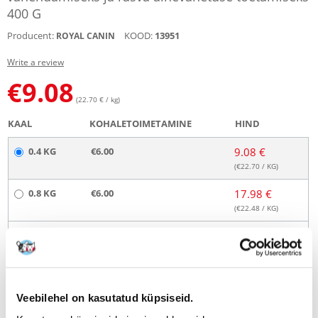
400 G
Producent:
KOOD:
13951
ROYAL CANIN
Write a review
€
9.08
(22.70 € / kg)
KAAL
KOHALETOIMETAMINE
HIND
0.4 KG
€6.00
9.08 €
(€
22.70
/ KG)
0.8 KG
€6.00
17.98 €
(€
22.48
/ KG)
2 KG
€4.00
29.73 €
(€
14.87
/ KG)
2.4 KG
TASUTA KOHALETOIMETAMINE
53.94 €
Veebilehel on kasutatud küpsiseid.
4 KG
TASUTA KOHALETOIMETAMINE
55.28 €