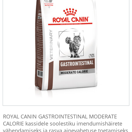
ROYAL CANIN GASTROINTESTINAL MODERATE
CALORIE kassidele soolestiku imendumishäirete
vähendamiseks ja rasva ainevahetuse toetamiseks