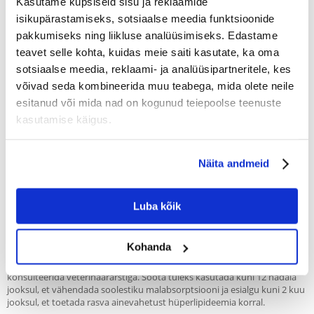
Kasutame küpsiseid sisu ja reklaamide
(€
13.82
/ KG)
isikupärastamiseks, sotsiaalse meedia funktsioonide
4.8 KG
TASUTA KOHALETOIMETAMINE
107.88 €
pakkumiseks ning liikluse analüüsimiseks. Edastame
teavet selle kohta, kuidas meie saiti kasutate, ka oma
SAADAME 48 TUNNI JOOKSUL
sotsiaalse meedia, reklaami- ja analüüsipartneritele, kes
Meie klientide fotod
Meie klientide fotod
võivad seda kombineerida muu teabega, mida olete neile
esitanud või mida nad on kogunud teiepoolse teenuste
kasutamise käigus.
Kirjeldus
Täielik dieettoit täiskasvanud kassidele
Näita andmeid
ROYAL CANIN GASTROINTESTINAL MODERATE CALORIE
kuivtoit on
täisteratoit kassidele, mis on koostatud soolestiku imendumishäirete
Luba kõik
vähendamiseks ja rasva ainevahetuse toetamiseks hüperlipideemia
korral. Kõrge seeditavusega toit, mille naatrium- ja kaaliumisisaldus on
suurenenud. Madala rasvasisaldusega.
Kohanda
SOOVITUSED
: Enne kasutamist või pikaajalist kasutamist on soovitatav
konsulteerida veterinaararstiga. Sööta tuleks kasutada kuni 12 nädala
jooksul, et vähendada soolestiku malabsorptsiooni ja esialgu kuni 2 kuu
jooksul, et toetada rasva ainevahetust hüperlipideemia korral.