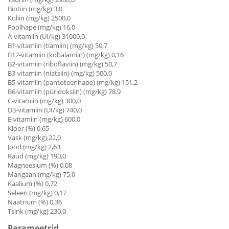
Biotiin (mg/kg) 3,0
Koliin (mg/kg) 2500,0
Foolhape (mg/kg) 16,0
A-vitamiin (UI/kg) 31000,0
B1-vitamiin (tiamiin) (mg/kg) 50,7
B12-vitamiin (kobalamiin) (mg/kg) 0,16
B2-vitamiin (riboflaviin) (mg/kg) 50,7
B3-vitamiin (niatsiin) (mg/kg) 500,0
B5-vitamiin (pantoteenhape) (mg/kg) 151,2
B6-vitamiin (püridoksiin) (mg/kg) 78,9
C-vitamiin (mg/kg) 300,0
D3-vitamiin (UI/kg) 740,0
E-vitamiin (mg/kg) 600,0
Kloor (%) 0,65
Vask (mg/kg) 22,0
Jood (mg/kg) 2,63
Raud (mg/kg) 190,0
Magneesium (%) 0,08
Mangaan (mg/kg) 75,0
Kaalium (%) 0,72
Seleen (mg/kg) 0,17
Naatrium (%) 0,36
Tsink (mg/kg) 230,0
Parameetrid