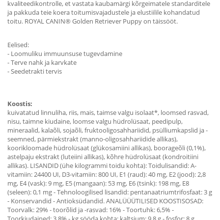
kvaliteedikontrolle, et vastata kaubamärgi kõrgeimatele standarditele
ja pakkuda teie koera toitumisvajadustele ja elustiilile kohandatud
toitu. ROYAL CANIN® Golden Retriever Puppy on täissööt.
Eelised:
- Loomuliku immuunsuse tugevdamine
- Terve nahk ja karvkate
- Seedetrakti tervis
Koostis:
kuivatatud linnuliha, riis, mais, taimse valgu isolaat*, loomsed rasvad,
nisu, taimne kiudaine, loomse valgu hüdrolüsaat, peedipulp,
mineraalid, kalaõli, sojaõli, fruktooligosahhariidid, psülliumkapslid ja -
seemned, pärmiekstrakt (manno-oligosahhariidide allikas),
koorikloomade hüdrolüsaat (glükosamiini allikas), boorageõli (0,1%),
astelpaju ekstrakt (luteiini allikas), kõhre hüdrolüsaat (kondroitiini
allikas). LISANDID (ühe kilogrammi toidu kohta): Toidulisandid: A-
vitamiin: 24400 UI, D3-vitamiin: 800 UI, E1 (raud): 40 mg, E2 (jood): 2,8
mg, E4 (vask): 9 mg, E5 (mangaan): 53 mg, E6 (tsink): 198 mg, E8
(seleen): 0,1 mg - Tehnoloogilised lisandid: pentanaatriumtrifosfaat: 3 g
- Konservandid - Antioksüdandid. ANALÜÜÜTILISED KOOSTISOSAD:
Toorvalk: 29% - toorõlid ja -rasvad: 16% - Toortuhk: 6,5% -
Toorkiudained: 3,8% - kg sööda kohta: kaltsium: 9,8 g - fosfor: 8 g