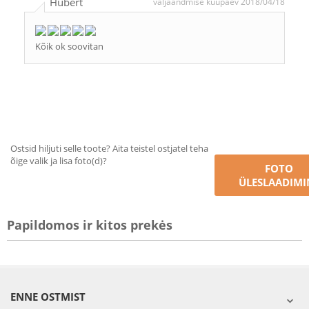
Hubert
väljaandmise kuupäev 2018/04/18
Kõik ok soovitan
Ostsid hiljuti selle toote? Aita teistel ostjatel teha
õige valik ja lisa foto(d)?
FOTO
ÜLESLAADIMI
Papildomos ir kitos prekės
ENNE OSTMIST