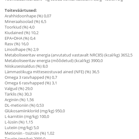
Toiteväärtused:
Arahhidoonhape (%) 0,07
Mineraalsoolad (%) 6,5
Toorkiud (%) 4,0
Kiudained (%) 10,2
EPA+DHA (%) 0,4
Rasv (%) 16,0
Linoolhape (%) 2,9
Metaboliseeritav energia (arvutatud vastavalt NRC85) (kcal/kg) 3652,5
Metaboliseeritav energia (mõõdetud) (kcal/kg) 3900,0
Niiskusesisaldus (%) 8,0
Lämmastikuga mitteseostuvad ained (NFE) (%) 36,5
Omega 3 rasvhapped (%) 0,7
Omega 6 rasvhapped (%) 3,1
Valgud (%) 29,0
Tärklis (%) 30,3
Arginiin (%) 1,56
DL-metioniin (%) 0,53
Glükosamiinkloriid (mg/kg) 950,0
L-karnitiin (mg/kg) 100,0
L-lüsiin (%) 1,15
Luteiin (mg/kg) 5,0
Metioniin - tsütsiin (%) 1,02
Tauriin (mg/kg) 2900,0