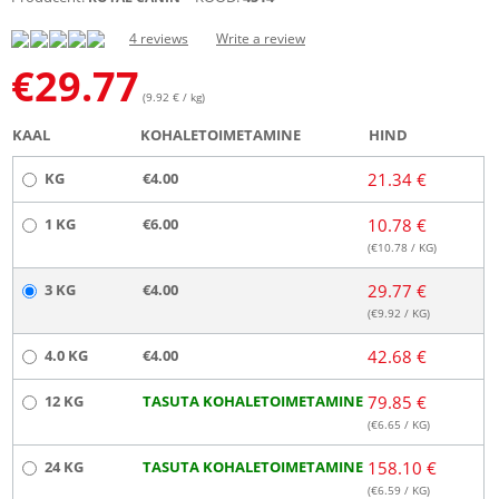
4 reviews
Write a review
€
29.77
(9.92 € / kg)
KAAL
KOHALETOIMETAMINE
HIND
KG
€4.00
21.34 €
1 KG
€6.00
10.78 €
(€
10.78
/ KG)
3 KG
€4.00
29.77 €
(€
9.92
/ KG)
4.0 KG
€4.00
42.68 €
12 KG
TASUTA KOHALETOIMETAMINE
79.85 €
(€
6.65
/ KG)
24 KG
TASUTA KOHALETOIMETAMINE
158.10 €
(€
6.59
/ KG)