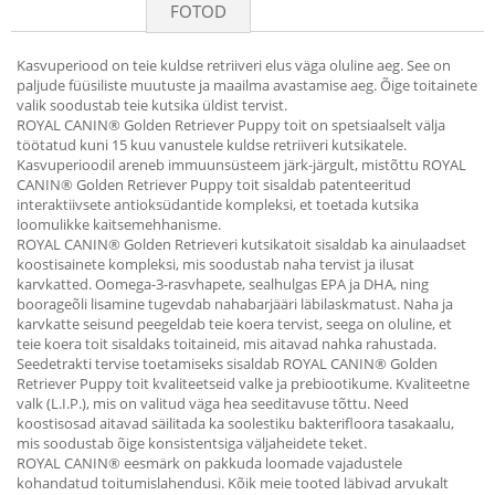
FOTOD
Kasvuperiood on teie kuldse retriiveri elus väga oluline aeg. See on
paljude füüsiliste muutuste ja maailma avastamise aeg. Õige toitainete
valik soodustab teie kutsika üldist tervist.
ROYAL CANIN® Golden Retriever Puppy toit on spetsiaalselt välja
töötatud kuni 15 kuu vanustele kuldse retriiveri kutsikatele.
Kasvuperioodil areneb immuunsüsteem järk-järgult, mistõttu ROYAL
CANIN® Golden Retriever Puppy toit sisaldab patenteeritud
interaktiivsete antioksüdantide kompleksi, et toetada kutsika
loomulikke kaitsemehhanisme.
ROYAL CANIN® Golden Retrieveri kutsikatoit sisaldab ka ainulaadset
koostisainete kompleksi, mis soodustab naha tervist ja ilusat
karvkatted. Oomega-3-rasvhapete, sealhulgas EPA ja DHA, ning
boorageõli lisamine tugevdab nahabarjääri läbilaskmatust. Naha ja
karvkatte seisund peegeldab teie koera tervist, seega on oluline, et
teie koera toit sisaldaks toitaineid, mis aitavad nahka rahustada.
Seedetrakti tervise toetamiseks sisaldab ROYAL CANIN® Golden
Retriever Puppy toit kvaliteetseid valke ja prebiootikume. Kvaliteetne
valk (L.I.P.), mis on valitud väga hea seeditavuse tõttu. Need
koostisosad aitavad säilitada ka soolestiku bakterifloora tasakaalu,
mis soodustab õige konsistentsiga väljaheidete teket.
ROYAL CANIN® eesmärk on pakkuda loomade vajadustele
kohandatud toitumislahendusi. Kõik meie tooted läbivad arvukalt