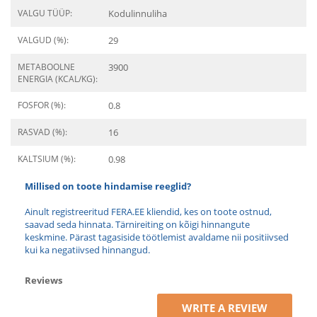
VALGU TÜÜP:
Kodulinnuliha
VALGUD (%):
29
METABOOLNE
3900
ENERGIA (KCAL/KG):
FOSFOR (%):
0.8
RASVAD (%):
16
KALTSIUM (%):
0.98
Millised on toote hindamise reeglid?
Ainult registreeritud FERA.EE kliendid, kes on toote ostnud,
saavad seda hinnata. Tärnireiting on kõigi hinnangute
keskmine. Pärast tagasiside töötlemist avaldame nii positiivsed
kui ka negatiivsed hinnangud.
Reviews
WRITE A REVIEW