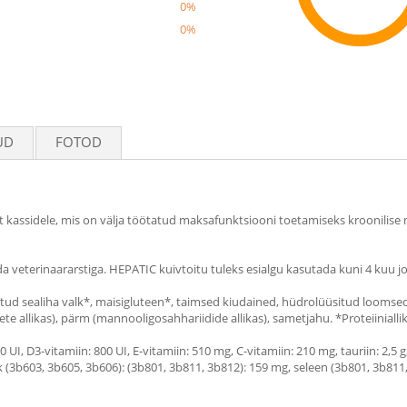
0%
0%
Reco
UD
FOTOD
toit kassidele, mis on välja töötatud maksafunktsiooni toetamiseks kroonili
a veterinaararstiga. HEPATIC kuivtoitu tuleks esialgu kasutada kuni 4 kuu j
atud sealiha valk*, maisigluteen*, taimsed kiudained, hüdrolüüsitud loomsed v
ete allikas), pärm (mannooligosahhariidide allikas), sametjahu. *Proteiiniall
0 UI, D3-vitamiin: 800 UI, E-vitamiin: 510 mg, C-vitamiin: 210 mg, tauriin: 2,5 
(3b603, 3b605, 3b606): (3b801, 3b811, 3b812): 159 mg, seleen (3b801, 3b811, 3