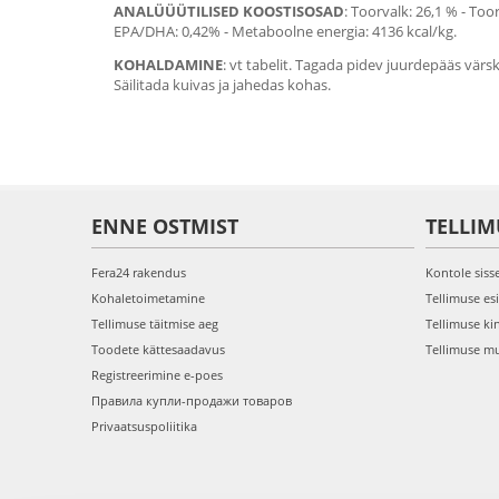
ANALÜÜÜTILISED KOOSTISOSAD
: Toorvalk: 26,1 % - To
EPA/DHA: 0,42% - Metaboolne energia: 4136 kcal/kg.
KOHALDAMINE
: vt tabelit. Tagada pidev juurdepääs vär
Säilitada kuivas ja jahedas kohas.
ENNE OSTMIST
TELLIM
Fera24 rakendus
Kontole siss
Kohaletoimetamine
Tellimuse es
Tellimuse täitmise aeg
Tellimuse ki
Toodete kättesaadavus
Tellimuse m
Registreerimine e-poes
Правила купли-продажи товаров
Privaatsuspoliitika