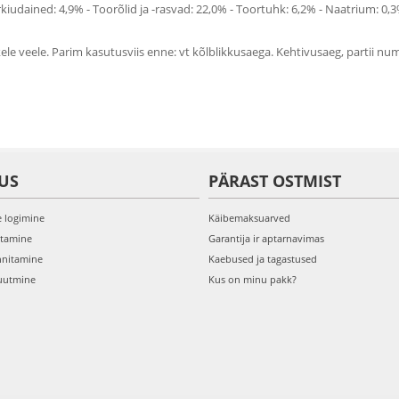
orkiudained: 4,9% - Toorõlid ja -rasvad: 22,0% - Toortuhk: 6,2% - Naatrium: 
skele veele. Parim kasutusviis enne: vt kõlblikkusaega. Kehtivusaeg, partii 
US
PÄRAST OSTMIST
e logimine
Käibemaksuarved
itamine
Garantija ir aptarnavimas
nnitamine
Kaebused ja tagastused
uutmine
Kus on minu pakk?