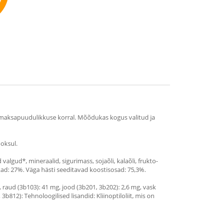
mmend
se maksapuudulikkuse korral. Mõõdukas kogus valitud ja
ooksul.
algud*, mineraalid, sigurimass, sojaõli, kalaõli, frukto-
ikad: 27%. Väga hästi seeditavad koostisosad: 75,3%.
g, raud (3b103): 41 mg, jood (3b201, 3b202): 2,6 mg, vask
b812): Tehnoloogilised lisandid: Kliinoptiloliit, mis on