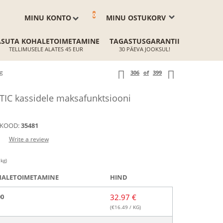
0
MINU KONTO
MINU OSTUKORV
ASUTA KOHALETOIMETAMINE
TAGASTUSGARANTII
TELLIMUSELE ALATES 45 EUR
30 PÄEVA JOOKSUL!
g
306
of
399
IC kassidele maksafunktsiooni
KOOD:
35481
Write a review
 kg)
ALETOIMETAMINE
HIND
00
32.97 €
(€
16.49
/ KG)