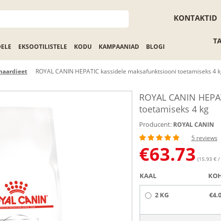
KONTAKTID
T
DELE
EKSOOTILISTELE
KODU
KAMPAANIAD
BLOGI
naardieet
ROYAL CANIN HEPATIC kassidele maksafunktsiooni toetamiseks 4 k
ROYAL CANIN HEPAT
toetamiseks 4 kg
Producent:
ROYAL CANIN
5 reviews
€
63.73
(15.93 € /
KAAL
KOH
2 KG
€4.