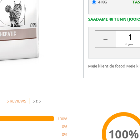
4 KG
TA
SAADAME 48 TUNNI JOOK
−
Kogus:
Meie klientide fotod
Meie kl
5 REVIEWS
5 z 5
100%
0%
100%
0%