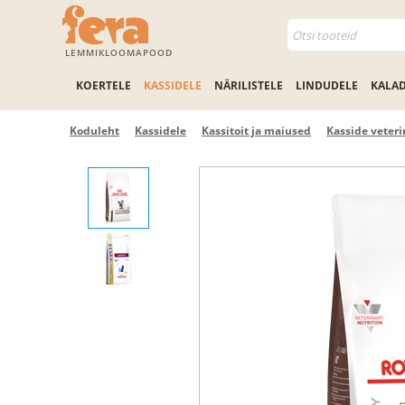
LEMMIKLOOMAPOOD
KOERTELE
KASSIDELE
NÄRILISTELE
LINDUDELE
KALA
Koduleht
Kassidele
Kassitoit ja maiused
Kasside veteri