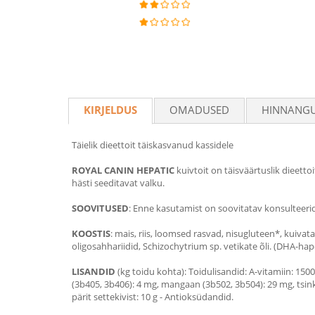
KIRJELDUS
OMADUSED
HINNANG
Täielik dieettoit täiskasvanud kassidele
ROYAL CANIN HEPATIC
kuivtoit on täisväärtuslik dieet
hästi seeditavat valku.
SOOVITUSED
: Enne kasutamist on soovitatav konsulteerid
KOOSTIS
: mais, riis, loomsed rasvad, nisugluteen*, kuivat
oligosahhariidid, Schizochytrium sp. vetikate õli. (DHA-hap
LISANDID
(kg toidu kohta): Toidulisandid: A-vitamiin: 1500
(3b405, 3b406): 4 mg, mangaan (3b502, 3b504): 29 mg, tsink 
pärit settekivist: 10 g - Antioksüdandid.