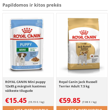
Papildomos ir kitos prekės
ROYAL CANIN Mini puppy
Royal Canin Jack Russell
12x85 g märgtoit kastmes
Terrier Adult 7.5 kg
väikeste tõugude
kutsikatele kuni 10 kuu
€
15.45
€
59.85
vanuseni
(15.15 € / kg)
(7.98 € / kg)