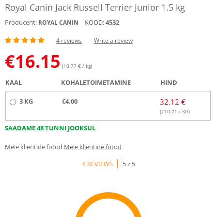
Royal Canin Jack Russell Terrier Junior 1.5 kg
Producent:
KOOD:
4532
ROYAL CANIN
4 reviews
Write a review
€
16.15
(10.77 € / kg)
KAAL
KOHALETOIMETAMINE
HIND
3 KG
€4.00
32.12 €
(€
10.71
/ KG)
SAADAME 48 TUNNI JOOKSUL
Meie klientide fotod
Meie klientide fotod
4 REVIEWS
5 z 5