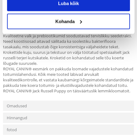
CANIN® Jack Russell Puppy koostis soodustab tervislikku kasvu tänu
Luba kõik
sobivale energia-, valgu-, kaltsiumi- ja fosforisisaldusele.
ROYAL CANIN® Jack Russell Puppy toit sisaldab ka patenteeritud
koaktiivsete antioksüdantide kompleksi, sealhulgas E-vitamiini.
Kohanda
Kompleks soodustab kutsika loomulike kaitsemehhanismide
tugevdamist.
Kvaliteetne valk ja prebiootikumid soodustavad tervislikku seedetrakti.
Need koostisosad aitavad säilitada ka soolestiku bakterifloora
tasakaalu, mis soodustab õige konsistentsiga väljaheidete teket.
Krokettide kuju, suurus ja tekstuur on välja töötatud spetsiaalselt jack
russelli terjeri kutsikatele. Kroketid on kohandatud selle tõu koerte
lõugade suurusele.
ROYAL CANIN® eesmärk on pakkuda loomade vajadustele kohandatud
toitumislahendusi. Kõik meie tooted läbivad arvukalt
kvaliteedikontrolle, et vastata kaubamärgi kõrgeimatele standarditele ja
pakkuda teie koera toitumis- ja elustiilivajadustele kohandatud toitu.
ROYAL CANIN® Jack Russell Puppy on täisväärtuslik lemmikloomatoit.
Omadused
Hinnangud
fotod