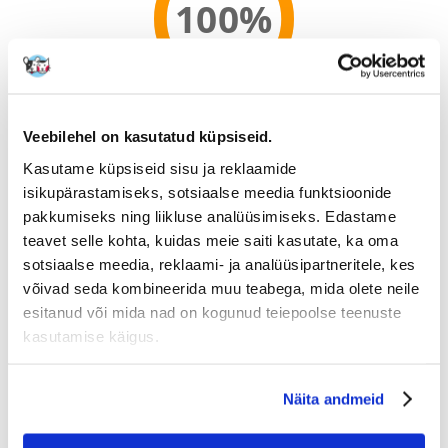
100%
100% KLIENTIDEST SOOVITAB SEDA TOODET
Veebilehel on kasutatud küpsiseid.
WRITE A REVIEW
Recommend
Kasutame küpsiseid sisu ja reklaamide
isikupärastamiseks, sotsiaalse meedia funktsioonide
Kirjeldus
pakkumiseks ning liikluse analüüsimiseks. Edastame
teavet selle kohta, kuidas meie saiti kasutate, ka oma
Eelised:
- Loomuliku immuunsuse tugevdamine
sotsiaalse meedia, reklaami- ja analüüsipartneritele, kes
- Korralik kasv
võivad seda kombineerida muu teabega, mida olete neile
- Seedetrakti tervis
esitanud või mida nad on kogunud teiepoolse teenuste
kasutamise käigus.
Jack russelli koerad on äärmiselt aktiivsed ja agiilsed ning tuntud oma
iseseisvuse ja tähelepanelikkuse poolest. Selle iseloom ei käi käsikäes
selle suurusega.
Näita andmeid
ROYAL CANIN® Jack Russell Puppy toit on spetsiaalselt välja töötatud
kuni 10 kuu vanustele jack russelli kutsikatele.
Nende koerte kasvuperiood on lühike ja väga intensiivne. ROYAL