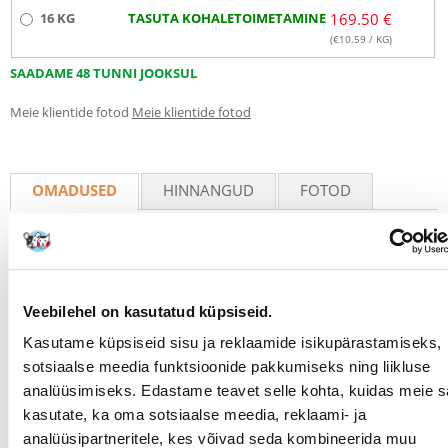
16 KG
TASUTA KOHALETOIMETAMINE
169.50 €
(€
10.59
/ KG)
SAADAME 48 TUNNI JOOKSUL
Meie klientide fotod
Meie klientide fotod
OMADUSED
HINNANGUD
FOTOD
Parameetrid
PAKENDI KAAL (KG):
0.4
Veebilehel on kasutatud küpsiseid.
TOOTESARI:
Royal Canin Oral Care 30
Kasutame küpsiseid sisu ja reklaamide isikupärastamiseks,
PRODUCENT:
ROYAL CANIN
sotsiaalse meedia funktsioonide pakkumiseks ning liikluse
analüüsimiseks. Edastame teavet selle kohta, kuidas meie sa
Otstarve
kasutate, ka oma sotsiaalse meedia, reklaami- ja
analüüsipartneritele, kes võivad seda kombineerida muu