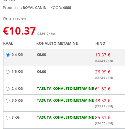
Producent:
KOOD:
4666
ROYAL CANIN
Write a review
€
10.37
(25.93 € / kg)
KAAL
KOHALETOIMETAMINE
HIND
0.4 KG
€6.00
10.37 €
(€
25.93
/ KG)
1.5 KG
€4.00
26.99 €
(€
17.99
/ KG)
2.4 KG
TASUTA KOHALETOIMETAMINE
61.62 €
3.5 KG
TASUTA KOHALETOIMETAMINE
48.32 €
(€
13.81
/ KG)
8 KG
TASUTA KOHALETOIMETAMINE
85.61 €
(€
10.70
/ KG)