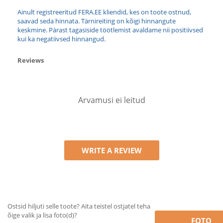
Ainult registreeritud FERA.EE kliendid, kes on toote ostnud,
saavad seda hinnata. Tärnireiting on kõigi hinnangute
keskmine. Pärast tagasiside töötlemist avaldame nii positiivsed
kui ka negatiivsed hinnangud.
Reviews
Arvamusi ei leitud
WRITE A REVIEW
Ostsid hiljuti selle toote? Aita teistel ostjatel teha
õige valik ja lisa foto(d)?
FOTO