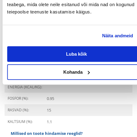
ELUETAPP:
Täiskasvanud
teabega, mida olete neile esitanud või mida nad on kogunud
teiepoolse teenuste kasutamise käigus.
ERINÕUDED:
Suuhügieen
LEMMIKLOOMA
12 kuud
VANUS ALATES:
Näita andmeid
Koostisosad
Luba kõik
VALGU TÜÜP:
Kodulinnuliha
VALGUD (%):
30
Kohanda
METABOOLNE
3707
ENERGIA (KCAL/KG):
FOSFOR (%):
0.95
RASVAD (%):
15
KALTSIUM (%):
1.1
Millised on toote hindamise reeglid?