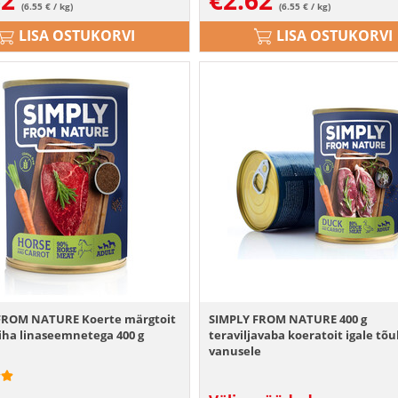
62
€
2.62
(6.55 € / kg)
(6.55 € / kg)
LISA OSTUKORVI
LISA OSTUKORVI
FROM NATURE Koerte märgtoit
SIMPLY FROM NATURE 400 g
iha linaseemnetega 400 g
teraviljavaba koeratoit igale tõu
vanusele