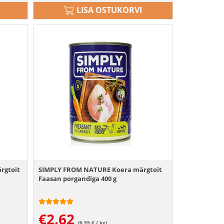
LISA OSTUKORVI
rgtoit
SIMPLY FROM NATURE Koera märgtoit
Faasan porgandiga 400 g
€
2.62
(6.55 € / kg)