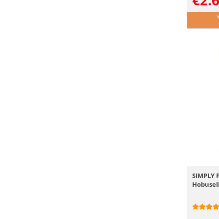
€
2.
SIMPLY 
Hobusel