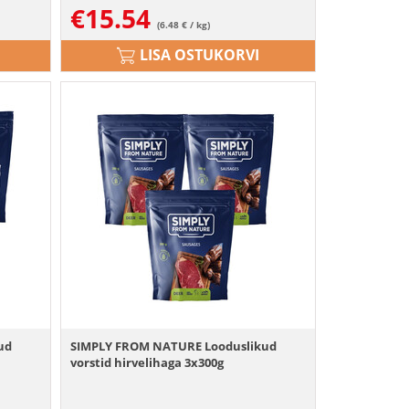
€
15.54
(6.48 € / kg)
LISA OSTUKORVI
ud
SIMPLY FROM NATURE Looduslikud
vorstid hirvelihaga 3x300g