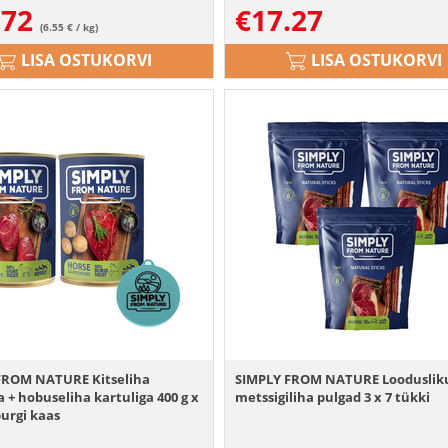
.72
€
17.27
(6.55 € / kg)
LISA OSTUKORVI
LISA OSTUKORVI
FROM NATURE Kitseliha
SIMPLY FROM NATURE Looduslik
a + hobuseliha kartuliga 400 g x
metssigiliha pulgad 3 x 7 tükki
purgi kaas