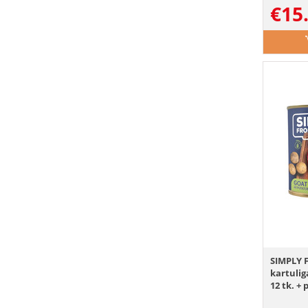
€
15
SIMPLY 
kartulig
12 tk. + 