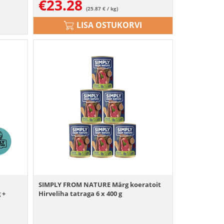
€
23.28
(25.87 € / kg)
LISA OSTUKORVI
SIMPLY FROM NATURE Märg koeratoit
 +
Hirveliha tatraga 6 x 400 g