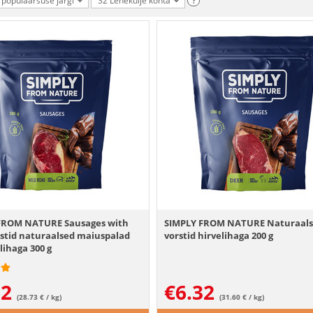
 populaarsuse järgi
32 Lehekülje kohta
?
FROM NATURE Sausages with
SIMPLY FROM NATURE Naturaal
rstid naturaalsed maiuspalad
vorstid hirvelihaga 200 g
ihaga 300 g
62
€
6.32
(28.73 € / kg)
(31.60 € / kg)