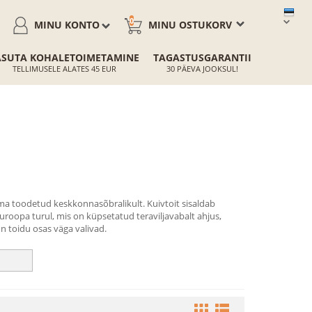
0
MINU KONTO
MINU OSTUKORV
ASUTA KOHALETOIMETAMINE
TAGASTUSGARANTII
TELLIMUSELE ALATES 45 EUR
30 PÄEVA JOOKSUL!
ma toodetud keskkonnasõbralikult. Kuivtoit sisaldab
uroopa turul, mis on küpsetatud teraviljavabalt ahjus,
 on toidu osas väga valivad.