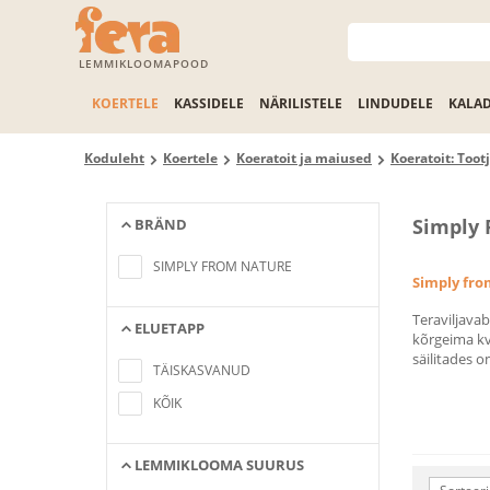
LEMMIKLOOMAPOOD
KOERTELE
KASSIDELE
NÄRILISTELE
LINDUDELE
KALA
Koduleht
Koertele
Koeratoit ja maiused
Koeratoit: Tootj
Simply 
BRÄND
No items found matching the search
criteria
SIMPLY FROM NATURE
Simply fro
Teraviljava
ELUETAPP
kõrgeima kv
No items found matching the search
säilitades o
criteria
TÄISKASVANUD
KÕIK
LEMMIKLOOMA SUURUS
No items found matching the search