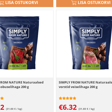
LISA OSTUKORVI
LISA OSTUKORVI
FROM NATURE Naturaalsed
SIMPLY FROM NATURE Naturaal
hobuselihaga 200 g
vorstid veiselihaga 200 g
32
€
6.32
(31.60 € / kg)
(31.60 € / kg)