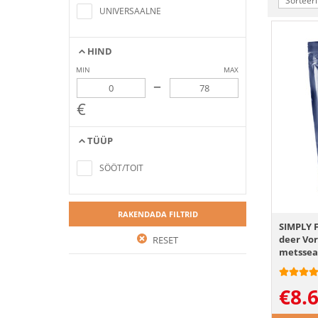
Sorteeri
criteria
UNIVERSAALNE
HIND
MIN
MAX
–
€
TÜÜP
No items found matching the search
criteria
SÖÖT/TOIT
RAKENDADA FILTRID
SIMPLY 
deer Vo
RESET
metsseal
€
8.