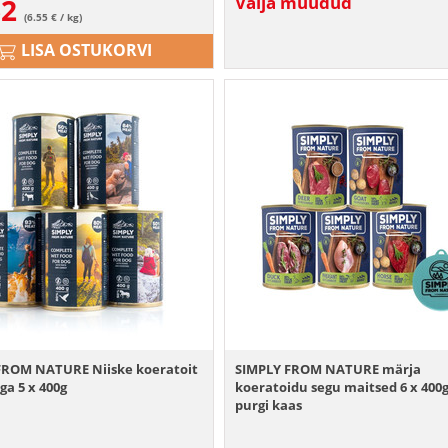
62
Välja müüdud
(6.55 € / kg)
LISA OSTUKORVI
FROM NATURE Niiske koeratoit
SIMPLY FROM NATURE märja
ga 5 x 400g
koeratoidu segu maitsed 6 x 400g
purgi kaas