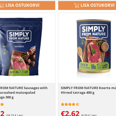
LISA OSTUKORVI
LISA OSTUKORVI
FROM NATURE Sausages with
SIMPLY FROM NATURE Koerte mä
turaalsed maiuspalad
Hirved tatraga 400 g
aga 300 g
62
€
2.62
(28.73 € / kg)
(6.55 € / kg)