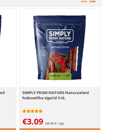
sed
SIMPLY FROM NATURE Naturaalsed
hobuseliha sigarid 3 tk.
€
3.09
(30.90 € / kg)