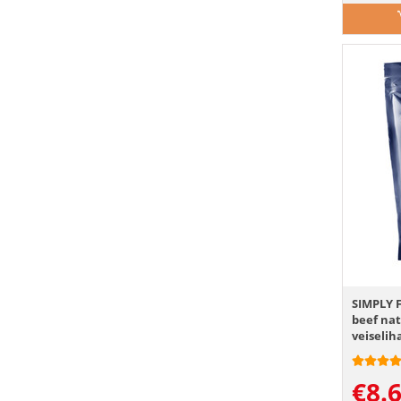
SIMPLY 
beef na
veiselih
€
8.