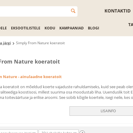
KONTAKTID
T
DELE
EKSOOTILISTELE
KODU
KAMPAANIAD
BLOGI
a järgi
Simply From Nature koeratoit
From Nature koeratoit
m Nature - ainulaadne koeratoit
ba koeratoit on mõeldud koerte vajaduste rahuldamiseks, kuid see peab ole
aliteediga koostisosi, millest suurima osa moodustab liha. Uuenduslik toit E
ma toiteväärtuse ja erilise aroomi. See sobib kõigile koertele, isegi neile, kes
LISAINFO