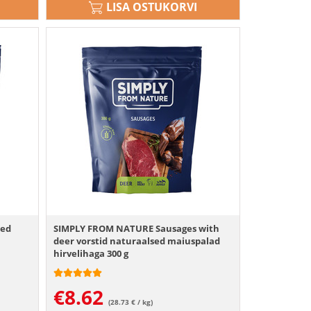
LISA OSTUKORVI
sed
SIMPLY FROM NATURE Sausages with
deer vorstid naturaalsed maiuspalad
hirvelihaga 300 g
€
8.62
(28.73 € / kg)