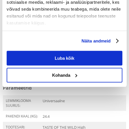
sotsiaalse meedia, reklaami- ja analüüsipartneritele, kes
SAADAME 48 TUNNI JOOKSUL
võivad seda kombineerida muu teabega, mida olete neile
esitanud või mida nad on kogunud teiepoolse teenuste
Meie klientide fotod
Meie klientide fotod
kasutamise käigus.
Tooted on komplektis
Näita andmeid
TASTE OF THE WILD High Prairie Puppy 12,2 kg
2 x
(58297)
piisoni -ja hirvelihaga
Luba kõik
Omadused
Kohanda
Parameetrid
LEMMIKLOOMA
Universaalne
SUURUS:
PAKENDI KAAL (KG):
24.4
TOOTESARI:
TASTE OF THE WILD High