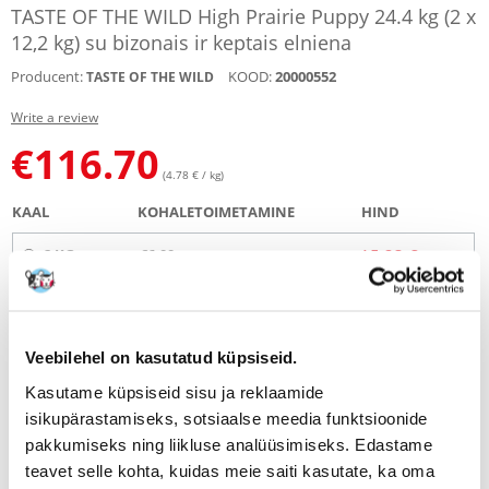
TASTE OF THE WILD High Prairie Puppy 24.4 kg (2 x
12,2 kg) su bizonais ir keptais elniena
Producent:
KOOD:
20000552
TASTE OF THE WILD
Write a review
€
116.70
(4.78 € / kg)
KAAL
KOHALETOIMETAMINE
HIND
2 KG
€6.00
15.23 €
(€
7.62
/ KG)
5.6 KG
€4.00
38.22 €
(€
6.83
/ KG)
Veebilehel on kasutatud küpsiseid.
12.2 KG
TASUTA KOHALETOIMETAMINE
58.94 €
Kasutame küpsiseid sisu ja reklaamide
(€
4.83
/ KG)
isikupärastamiseks, sotsiaalse meedia funktsioonide
pakkumiseks ning liikluse analüüsimiseks. Edastame
24.4 KG
TASUTA KOHALETOIMETAMINE
116.70 €
teavet selle kohta, kuidas meie saiti kasutate, ka oma
(€
4.78
/ KG)