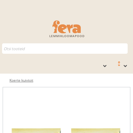
LEMMIKLOOMAPOOD
0
Koerte kuivtoit