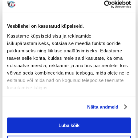
Producent:
KOOD:
39173
TETRA
Write a review
€
15.15
Veebilehel on kasutatud küpsiseid.
(6.06 € / 100 ml)
Kasutame küpsiseid sisu ja reklaamide
KAAL
KOHALETOIMETAMINE
HIND
isikupärastamiseks, sotsiaalse meedia funktsioonide
pakkumiseks ning liikluse analüüsimiseks. Edastame
0.15 KG
€6.00
15.15 €
teavet selle kohta, kuidas meie saiti kasutate, ka oma
(€
6.06
/ KG)
sotsiaalse meedia, reklaami- ja analüüsipartneritele, kes
SAADAME 48 TUNNI JOOKSUL
võivad seda kombineerida muu teabega, mida olete neile
Meie klientide fotod
Meie klientide fotod
esitanud või mida nad on kogunud teiepoolse teenuste
kasutamise käigus.
Kirjeldus
Näita andmeid
Võimaldab püsivat nitraatide vähendamist Eemaldab vetikate
loomuliku toidu, aidates parandada vee kvaliteeti. Vähendab nõutavate
veevahetuste sagedust.
Luba kõik
Üksikasjad