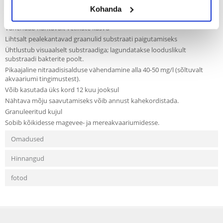
Vähendab looduslikult nitraadisisaldust kuni 12 kuu jooksul.
Kohanda
Parandab vee kvaliteeti pikemas perspektiivis
Vähendab nähtavalt vetikate kasvu
Lihtsalt pealekantavad graanulid substraati paigutamiseks
Ühtlustub visuaalselt substraadiga; lagundatakse looduslikult
substraadi bakterite poolt.
Pikaajaline nitraadisisalduse vähendamine alla 40-50 mg/l (sõltuvalt
akvaariumi tingimustest).
Võib kasutada üks kord 12 kuu jooksul
Nähtava mõju saavutamiseks võib annust kahekordistada.
Granuleeritud kujul
Sobib kõikidesse magevee- ja mereakvaariumidesse.
Omadused
Hinnangud
fotod