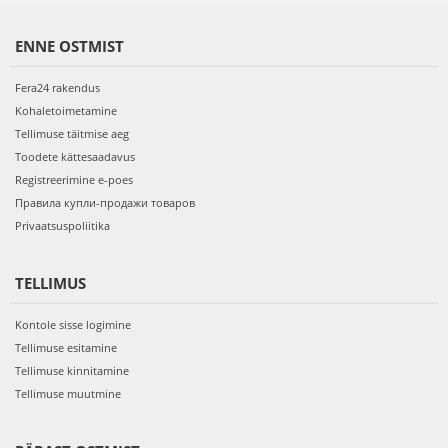
ENNE OSTMIST
Fera24 rakendus
Kohaletoimetamine
Tellimuse täitmise aeg
Toodete kättesaadavus
Registreerimine e-poes
Правила купли-продажи товаров
Privaatsuspoliitika
TELLIMUS
Kontole sisse logimine
Tellimuse esitamine
Tellimuse kinnitamine
Tellimuse muutmine