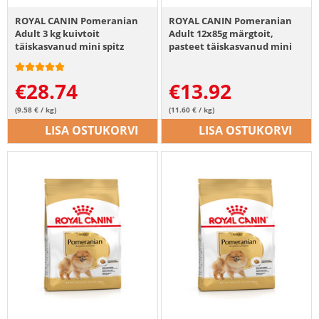
ROYAL CANIN Pomeranian
ROYAL CANIN Pomeranian
Adult 3 kg kuivtoit
Adult 12x85g märgtoit,
täiskasvanud mini spitz
pasteet täiskasvanud mini
tõugu koertele
spitzidele
€
28.74
€
13.92
(9.58 € / kg)
(11.60 € / kg)
LISA OSTUKORVI
LISA OSTUKORVI