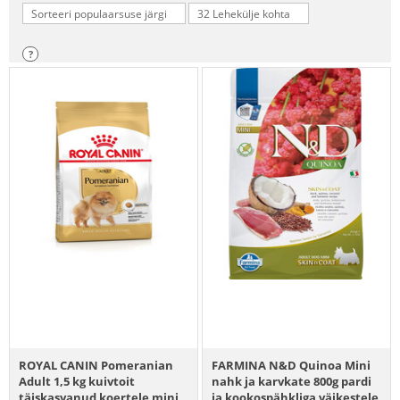
Sorteeri populaarsuse järgi
32 Lehekülje kohta
?
ROYAL CANIN Pomeranian
FARMINA N&D Quinoa Mini
Adult 1,5 kg kuivtoit
nahk ja karvkate 800g pardi
täiskasvanud koertele mini
ja kookospähkliga väikestele