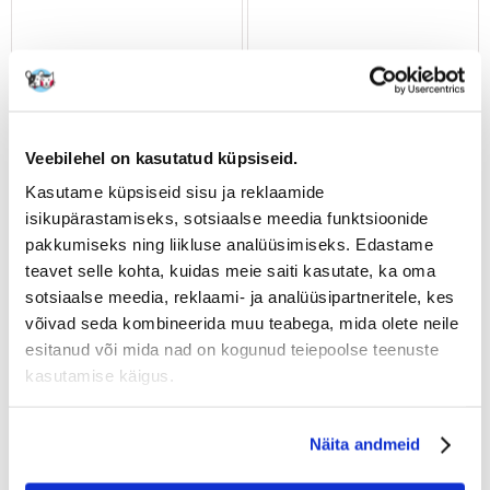
ROYAL CANIN Pomeranian
ROYAL CANIN Pomeranian
täiskasvanutele 3 kg +
Adult 2x3 kg kuivtoit
Pomeranian märgtoit
täiskasvanud
Veebilehel on kasutatud küpsiseid.
täiskasvanutele 2 x 85g
kääbuskoertele
Kasutame küpsiseid sisu ja reklaamide
€
42.66
€
57.48
isikupärastamiseks, sotsiaalse meedia funktsioonide
pakkumiseks ning liikluse analüüsimiseks. Edastame
(14.22 € / kg)
(9.58 € / kg)
teavet selle kohta, kuidas meie saiti kasutate, ka oma
LISA OSTUKORVI
LISA OSTUKORVI
sotsiaalse meedia, reklaami- ja analüüsipartneritele, kes
võivad seda kombineerida muu teabega, mida olete neile
esitanud või mida nad on kogunud teiepoolse teenuste
kasutamise käigus.
Näita andmeid