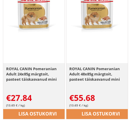
ROYAL CANIN Pomeranian
ROYAL CANIN Pomeranian
Adult 24x85g märgtoit,
Adult 48x85g märgtoit,
pasteet täiskasvanud mini
pasteet täiskasvanud mini
spitz koertele
spitsi koertele
€
27.84
€
55.68
(13.65 € / kg)
(13.65 € / kg)
LISA OSTUKORVI
LISA OSTUKORVI