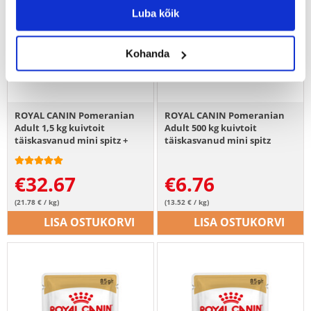
Luba kõik
Kohanda
ROYAL CANIN Pomeranian
ROYAL CANIN Pomeranian
Adult 1,5 kg kuivtoit
Adult 500 kg kuivtoit
täiskasvanud mini spitz +
täiskasvanud mini spitz
Pomeranian Adult 12x85g
tõugu koertele
märgtoit
€
32.67
€
6.76
(21.78 € / kg)
(13.52 € / kg)
LISA OSTUKORVI
LISA OSTUKORVI