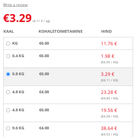
Write a review
€
3.29
(4.11 € / kg)
KAAL
KOHALETOIMETAMINE
HIND
KG
€6.00
11.76 €
0.4 KG
€6.00
1.98 €
(€
4.95
/ KG)
0.8 KG
€6.00
3.29 €
(€
4.11
/ KG)
4.8 KG
€4.00
23.28 €
(€
4.85
/ KG)
4.8 KG
€6.00
19.56 €
(€
4.08
/ KG)
9.6 KG
€4.00
38.64 €
(€
4.03
/ KG)