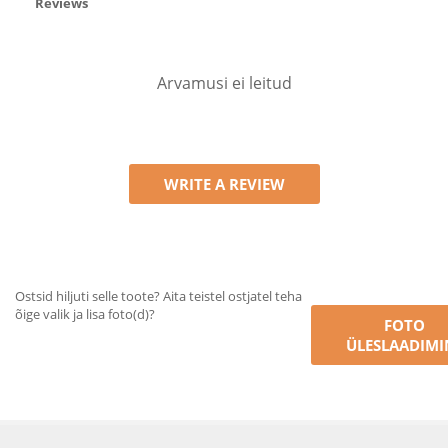
Reviews
Arvamusi ei leitud
WRITE A REVIEW
Ostsid hiljuti selle toote? Aita teistel ostjatel teha
õige valik ja lisa foto(d)?
FOTO
ÜLESLAADIMI