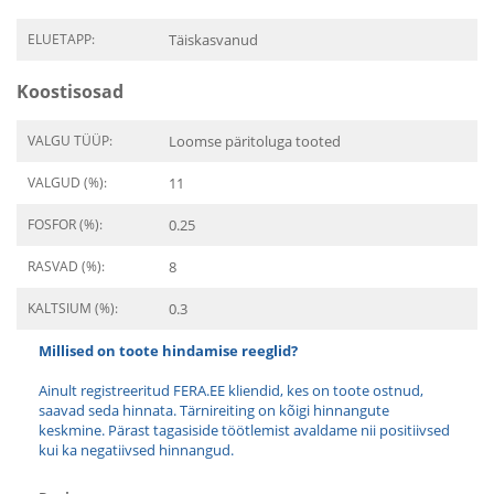
ELUETAPP:
Täiskasvanud
Koostisosad
VALGU TÜÜP:
Loomse päritoluga tooted
VALGUD (%):
11
FOSFOR (%):
0.25
RASVAD (%):
8
KALTSIUM (%):
0.3
Millised on toote hindamise reeglid?
Ainult registreeritud FERA.EE kliendid, kes on toote ostnud,
saavad seda hinnata. Tärnireiting on kõigi hinnangute
keskmine. Pärast tagasiside töötlemist avaldame nii positiivsed
kui ka negatiivsed hinnangud.