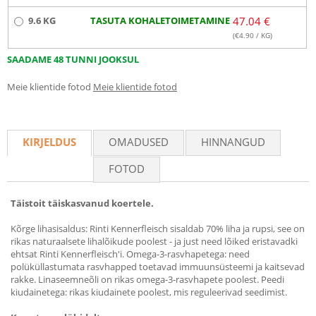
9.6 KG
TASUTA KOHALETOIMETAMINE
47.04 €
(€
4.90
/ KG)
SAADAME 48 TUNNI JOOKSUL
Meie klientide fotod
Meie klientide fotod
KIRJELDUS
OMADUSED
HINNANGUD
FOTOD
Täistoit täiskasvanud koertele.
Kõrge lihasisaldus: Rinti Kennerfleisch sisaldab 70% liha ja rupsi, see on
rikas naturaalsete lihalõikude poolest - ja just need lõiked eristavadki
ehtsat Rinti Kennerfleisch'i. Omega-3-rasvhapetega: need
polüküllastumata rasvhapped toetavad immuunsüsteemi ja kaitsevad
rakke. Linaseemneõli on rikas omega-3-rasvhapete poolest. Peedi
kiudainetega: rikas kiudainete poolest, mis reguleerivad seedimist.