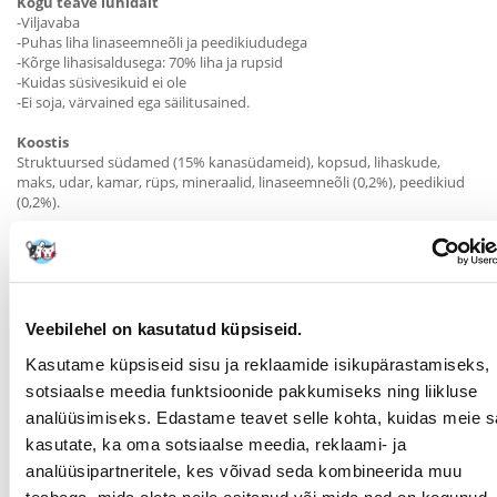
Kogu teave lühidalt
-Viljavaba
-Puhas liha linaseemneõli ja peedikiududega
-Kõrge lihasisaldusega: 70% liha ja rupsid
-Kuidas süsivesikuid ei ole
-Ei soja, värvained ega säilitusained.
Koostis
Struktuursed südamed (15% kanasüdameid), kopsud, lihaskude,
maks, udar, kamar, rüps, mineraalid, linaseemneõli (0,2%), peedikiud
(0,2%).
Lisandid
D3-vitamiin: 300 I.U., E-vitamiin (all-rac-alfa-tokoferüülatsetaadina):
40mg, tsink (tsinkoksiidina): 30mg, jood (kaltsiumjodaadina (veevaba)):
0,25 mg, mangaan (mangaan(II)-sulfaadina, monohüdraat): 2mg, vask
(vask(II)-sulfaatpentahüdraadina): 3mg.
Veebilehel on kasutatud küpsiseid.
Toitumisalane teave
Kasutame küpsiseid sisu ja reklaamide isikupärastamiseks,
Toorvalk 11 %.
sotsiaalse meedia funktsioonide pakkumiseks ning liikluse
Rasvasisaldus 8
analüüsimiseks. Edastame teavet selle kohta, kuidas meie sa
Toorkiud 0,6
Toortuhk 2,5
kasutate, ka oma sotsiaalse meedia, reklaami- ja
Niiskusesisaldus 77
analüüsipartneritele, kes võivad seda kombineerida muu
Kaltsium 0,3