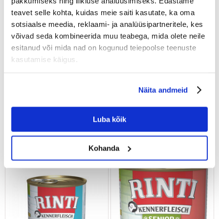
pakkumiseks ning liikluse analüüsimiseks. Edastame
teavet selle kohta, kuidas meie saiti kasutate, ka oma
sotsiaalse meedia, reklaami- ja analüüsipartneritele, kes
võivad seda kombineerida muu teabega, mida olete neile
esitanud või mida nad on kogunud teiepoolse teenuste
kasutamise käigus.
RINTI Kennerfleisch Game
RINTI Kennerfleisch Duck
hirveliha 400 g
part 800 g
Näita andmeid
€
2.01
€
7.63
Luba kõik
(5.03 € / kg)
(9.54 € / kg)
LISA OSTUKORVI
LISA OSTUKORVI
Kohanda