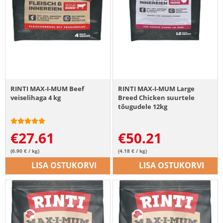
RINTI MAX-I-MUM Beef
RINTI MAX-I-MUM Large
veiselihaga 4 kg
Breed Chicken suurtele
tõugudele 12kg
€
27.61
€
50.21
(6.90 € / kg)
(4.18 € / kg)
LISA OSTUKORVI
LISA OSTUKORVI