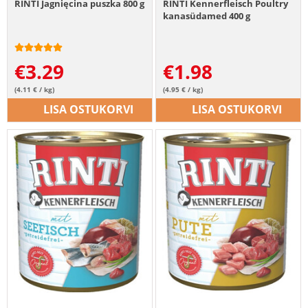
RINTI Jagnięcina puszka 800 g
RINTI Kennerfleisch Poultry
kanasüdamed 400 g
€
3.29
€
1.98
(4.11 € / kg)
(4.95 € / kg)
LISA OSTUKORVI
LISA OSTUKORVI