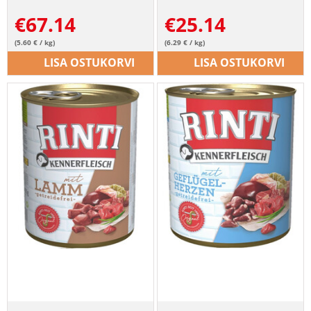
€
67.14
€
25.14
(5.60 € / kg)
(6.29 € / kg)
LISA OSTUKORVI
LISA OSTUKORVI