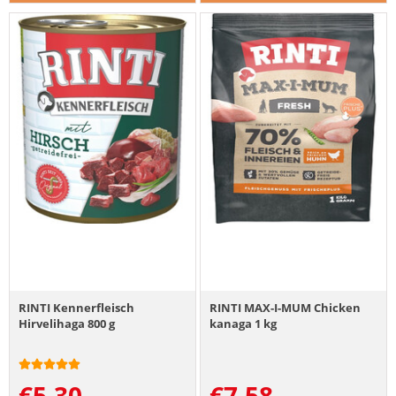
RINTI Kennerfleisch
RINTI MAX-I-MUM Chicken
Hirvelihaga 800 g
kanaga 1 kg
€
5.30
€
7.58