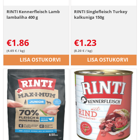
RINTI Kennerfleisch Lamb
RINTI Singlefleisch Turkey
lambaliha 400 g
kalkuniga 150g
€
1.86
€
1.23
(4.65 € / kg)
(8.20 € / kg)
LISA OSTUKORVI
LISA OSTUKORVI