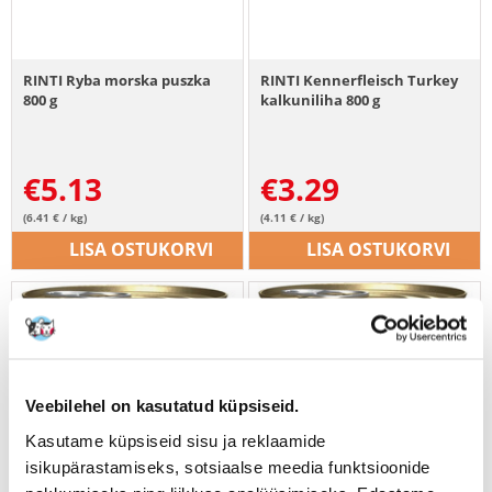
RINTI Ryba morska puszka
RINTI Kennerfleisch Turkey
800 g
kalkuniliha 800 g
€
5.13
€
3.29
(6.41 € / kg)
(4.11 € / kg)
LISA OSTUKORVI
LISA OSTUKORVI
Veebilehel on kasutatud küpsiseid.
Kasutame küpsiseid sisu ja reklaamide
isikupärastamiseks, sotsiaalse meedia funktsioonide