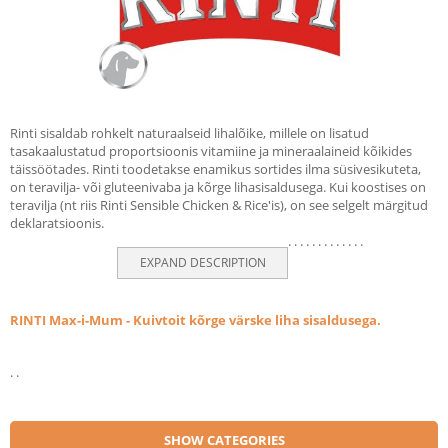
Rinti sisaldab rohkelt naturaalseid lihalõike, millele on lisatud
tasakaalustatud proportsioonis vitamiine ja mineraalaineid kõikides
täissöötades. Rinti toodetakse enamikus sortides ilma süsivesikuteta,
on teravilja- või gluteenivaba ja kõrge lihasisaldusega. Kui koostises on
teravilja (nt riis Rinti Sensible Chicken & Rice'is), on see selgelt märgitud
deklaratsioonis.
.
.
.
.
.
.
.
.
.
.
.
.
.
EXPAND DESCRIPTION
RINTI Max-i-Mum - Kuivtoit kõrge värske liha sisaldusega.
.
.
SHOW CATEGORIES