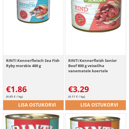
RINTI Kennerfleisch Sea Fish
RINTI Kennerfleish Senior
Ryby morskie 400 g
Beef 800 g veiseliha
vanematele koertele
€
1.86
€
3.29
(4.65 € / kg)
(4.11 € / kg)
LISA OSTUKORVI
LISA OSTUKORVI