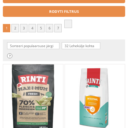
RODYTI FILTRUS
1
2
3
4
5
6
7
Sorteeri populaarsuse järgi
32 Lehekülje kohta
?