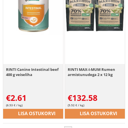
RINTI Canine Intestinal beef
RINTI MAX-I-MUM Rumen
400 g veiseliha
armistunudega 2 x 12 kg
€
2.61
€
132.58
(6.53 € / kg)
(5.52 € / kg)
LISA OSTUKORVI
LISA OSTUKORVI