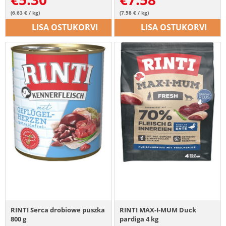
(6.63 € / kg)
(7.58 € / kg)
LISA OSTUKORVI
LISA OSTUKORVI
RINTI Serca drobiowe puszka
RINTI MAX-I-MUM Duck
800 g
pardiga 4 kg