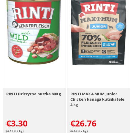
RINTI Dziczyzna puszka 800 g
RINTI MAX-I-MUM Junior
Chicken kanaga kutsikatele
4 kg
€
3.30
€
26.76
(4.13 € / kg)
(6.69 € / kg)