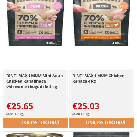
RINTI MAX-I-MUM Mini Adult
RINTI MAX-I-MUM Chicken
Chicken kanalihaga
kanaga 4 kg
väikestele tõugudele 4 kg
€
25.65
€
25.03
(6.41 € / kg)
(6.26 € / kg)
LISA OSTUKORVI
LISA OSTUKORVI