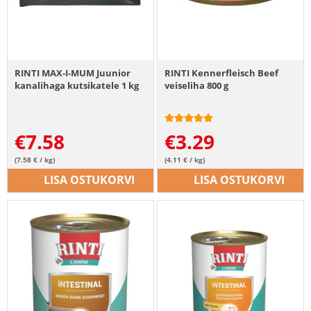
RINTI MAX-I-MUM Juunior
RINTI Kennerfleisch Beef
kanalihaga kutsikatele 1 kg
veiseliha 800 g
€
7.58
€
3.29
(7.58 € / kg)
(4.11 € / kg)
LISA OSTUKORVI
LISA OSTUKORVI