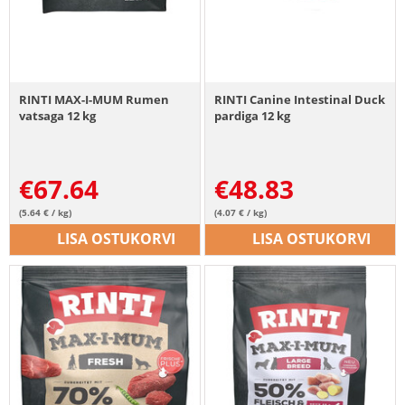
RINTI MAX-I-MUM Rumen
RINTI Canine Intestinal Duck
vatsaga 12 kg
pardiga 12 kg
€
67.64
€
48.83
(5.64 € / kg)
(4.07 € / kg)
LISA OSTUKORVI
LISA OSTUKORVI