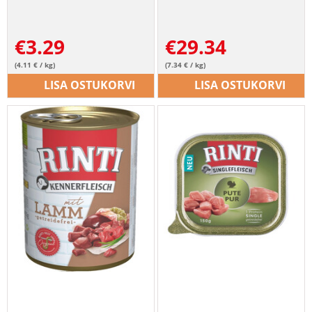
€
3.29
€
29.34
(4.11 € / kg)
(7.34 € / kg)
LISA OSTUKORVI
LISA OSTUKORVI