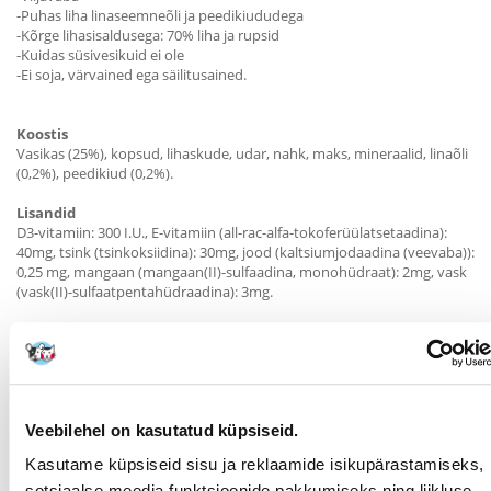
-Puhas liha linaseemneõli ja peedikiududega
-Kõrge lihasisaldusega: 70% liha ja rupsid
-Kuidas süsivesikuid ei ole
-Ei soja, värvained ega säilitusained.
Koostis
Vasikas (25%), kopsud, lihaskude, udar, nahk, maks, mineraalid, linaõli
(0,2%), peedikiud (0,2%).
Lisandid
D3-vitamiin: 300 I.U., E-vitamiin (all-rac-alfa-tokoferüülatsetaadina):
40mg, tsink (tsinkoksiidina): 30mg, jood (kaltsiumjodaadina (veevaba)):
0,25 mg, mangaan (mangaan(II)-sulfaadina, monohüdraat): 2mg, vask
(vask(II)-sulfaatpentahüdraadina): 3mg.
Toitumisalane teave
Toorvalk 11 %.
Rasvasisaldus 8
Toorkiud 0,6
Toortuhk 2,5
Niiskusesisaldus 77
Veebilehel on kasutatud küpsiseid.
Kaltsium 0,3
Kasutame küpsiseid sisu ja reklaamide isikupärastamiseks,
Fosfor 0,25
Kalorsus / 100g: 115 kcal
sotsiaalse meedia funktsioonide pakkumiseks ning liikluse