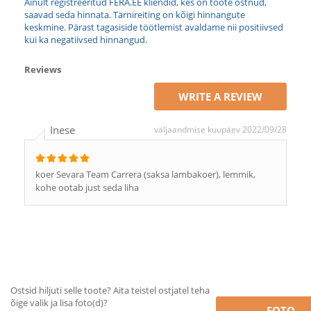
Ainult registreeritud FERA.EE kliendid, kes on toote ostnud,
saavad seda hinnata. Tärnireiting on kõigi hinnangute
keskmine. Pärast tagasiside töötlemist avaldame nii positiivsed
kui ka negatiivsed hinnangud.
Reviews
WRITE A REVIEW
Inese
väljaandmise kuupäev 2022/09/28
koer Sevara Team Carrera (saksa lambakoer), lemmik,
kohe ootab just seda liha
Ostsid hiljuti selle toote? Aita teistel ostjatel teha
õige valik ja lisa foto(d)?
FOTO