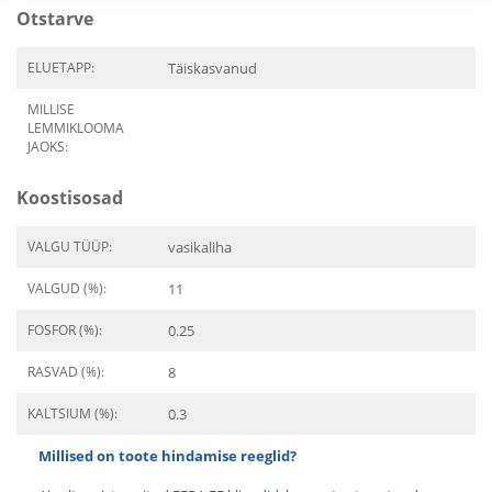
Otstarve
ELUETAPP:
Täiskasvanud
MILLISE
LEMMIKLOOMA
JAOKS:
Koostisosad
VALGU TÜÜP:
vasikaliha
VALGUD (%):
11
FOSFOR (%):
0.25
RASVAD (%):
8
KALTSIUM (%):
0.3
Millised on toote hindamise reeglid?