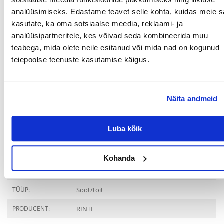
analüüsimiseks. Edastame teavet selle kohta, kuidas meie sa
Söötmise soovitused
kasutate, ka oma sotsiaalse meedia, reklaami- ja
Koera kaal:
8 kg: umbes 400 g / päev
analüüsipartneritele, kes võivad seda kombineerida muu
20 kg: umbes 800 g / päev
teabega, mida olete neile esitanud või mida nad on kogunud
52 kg: umbes 1600 g / päev
teiepoolse teenuste kasutamise käigus.
Söödakogused võivad erineda sõltuvalt teie koera vanusest, kaalust ja
aktiivsusest. Ärge unustage pakkuda oma koerale piisavalt vett, et ta
saaks juua.
Näita andmeid
Parameetrid
LEMMIKLOOMA
Universaalne
Luba kõik
SUURUS:
PAKENDI KAAL (KG):
0.8
Kohanda
TOOTESARI:
TÜÜP:
Sööt/toit
PRODUCENT:
RINTI