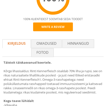
100% KLIENTIDEST SOOVITAB SEDA TOODET
WRITE A REVIEW
Recommend
KIRJELDUS
OMADUSED
HINNANGUD
FOTOD
Täistoit täiskasvanud koertele.
Kõrge lihasisaldus: Rinti Kennerfleisch sisaldab 70% liha ja rupsi, see on
rikas naturaalsete lihalõikude poolest - ja just need lõiked eristavadki
ehtsat Rinti Kennerfleisch'i. Omega-3-rasvhapetega: need
polüküllastumata rasvhapped toetavad immuunsüsteemi ja kaitsevad
rakke. Linaseemneõli on rikas omega-3-rasvhapete poolest. Peedi
kiudainetega: rikas kiudainete poolest, mis reguleerivad seedimist.
Kogu teave lühidalt
-Viljavaba