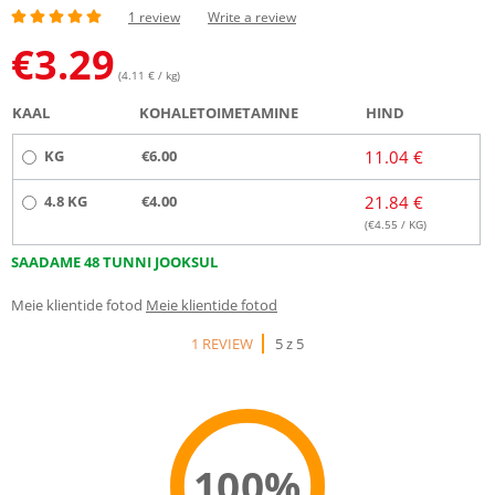
1 review
Write a review
€
3.29
(4.11 € / kg)
KAAL
KOHALETOIMETAMINE
HIND
KG
€6.00
11.04 €
4.8 KG
€4.00
21.84 €
(€
4.55
/ KG)
SAADAME 48 TUNNI JOOKSUL
Meie klientide fotod
Meie klientide fotod
1 REVIEW
5 z 5
100%