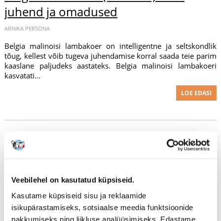
juhend ja omadused
ARNIKA PERSONA
Belgia malinoisi lambakoer on intelligentne ja seltskondlik
tõug, kellest võib tugeva juhendamise korral saada teie parim
kaaslane paljudeks aastateks. Belgia malinoisi lambakoeri
kasvatati...
LOE EDASI
Veebilehel on kasutatud küpsiseid.
Kasutame küpsiseid sisu ja reklaamide
isikupärastamiseks, sotsiaalse meedia funktsioonide
pakkumiseks ning liikluse analüüsimiseks. Edastame