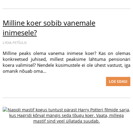
Milline koer sobib vanemale
inimesele?
LYDIA PETŠULIS
Milline peaks olema vanema inimese koer? Kas on olemas
konkreetsed juhised, millest peaksime lähtuma pensionäri
koera valimisel? Nendele küsimustele ei ole ühest vastust, iga
omanik nõuab oma...
LOE EDASI