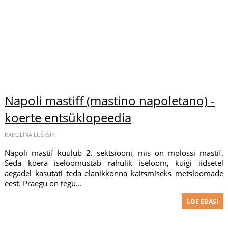
Napoli mastiff (mastino napoletano) -
koerte entsüklopeedia
KAROLINA LUŠTŠIK
Napoli mastif kuulub 2. sektsiooni, mis on molossi mastif.
Seda koera iseloomustab rahulik iseloom, kuigi iidsetel
aegadel kasutati teda elanikkonna kaitsmiseks metsloomade
eest. Praegu on tegu...
LOE EDASI