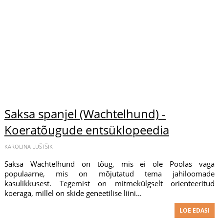
Saksa spanjel (Wachtelhund) -
Koeratõugude entsüklopeedia
KAROLINA LUŠTŠIK
Saksa Wachtelhund on tõug, mis ei ole Poolas väga
populaarne, mis on mõjutatud tema jahiloomade
kasulikkusest. Tegemist on mitmekülgselt orienteeritud
koeraga, millel on skide geneetilise liini...
LOE EDASI