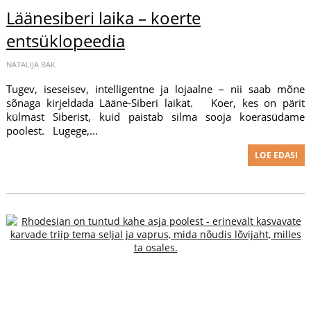
Läänesiberi laika – koerte
entsüklopeedia
NATALIJA BAK
Tugev, iseseisev, intelligentne ja lojaalne – nii saab mõne
sõnaga kirjeldada Lääne-Siberi laikat. Koer, kes on pärit
külmast Siberist, kuid paistab silma sooja koerasüdame
poolest. Lugege,...
LOE EDASI