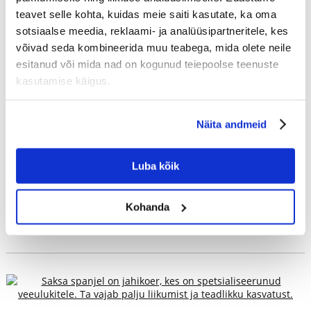
teavet selle kohta, kuidas meie saiti kasutate, ka oma
sotsiaalse meedia, reklaami- ja analüüsipartneritele, kes
võivad seda kombineerida muu teabega, mida olete neile
esitanud või mida nad on kogunud teiepoolse teenuste
Bloodhound (Püha Hubertuse koer) -
kasutamise käigus.
kõige olulisemad andmed tõu kohta
Näita andmeid
NATALIJA BAK
Tundlik, iseseisev ja jälgi armastav jahikoer - mis muud on
verekoer? Kust pärineb selle nimi ja miks kutsutakse teda
Luba kõik
Püha Hubertuse koeraks? Bloodhound on erilise kehaehituse
ja huvitava...
Kohanda
LOE EDASI