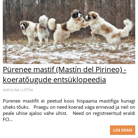
Pürenee mastif (Mastín del Pirineo) -
koeratõugude entsüklopeedia
KAROLINA LUŠTŠIK
Pürenee mastifit ei peetud koos hispaania mastifiga kunagi
üheks tõuks. Praegu on need koerad väga erinevad ja neil on
peale ühise ajaloo vähe ühist. Need on registreeritud eraldi
FCI...
LOE EDASI