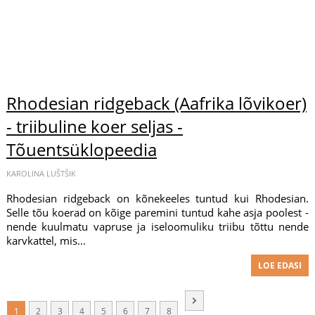
Rhodesian ridgeback (Aafrika lõvikoer)
- triibuline koer seljas -
Tõuentsüklopeedia
KAROLINA LUŠTŠIK
Rhodesian ridgeback on kõnekeeles tuntud kui Rhodesian.
Selle tõu koerad on kõige paremini tuntud kahe asja poolest -
nende kuulmatu vapruse ja iseloomuliku triibu tõttu nende
karvkattel, mis...
LOE EDASI
1
2
3
4
5
6
7
8