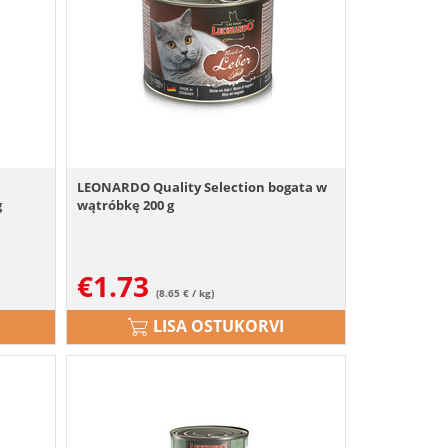
LEONARDO Quality Selection bogata w
g
wątróbkę 200 g
€
1.73
(8.65 € / kg)
LISA OSTUKORVI