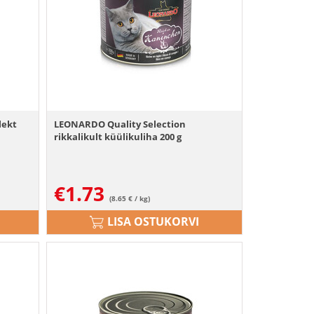
lekt
LEONARDO Quality Selection
rikkalikult küülikuliha 200 g
€
1.73
(8.65 € / kg)
LISA OSTUKORVI