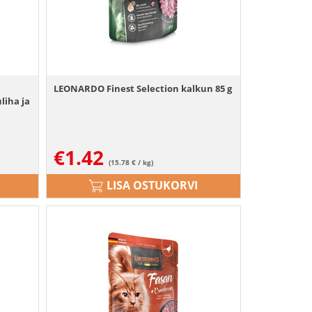
LEONARDO Finest Selection kalkun 85 g
liha ja
€
1.42
(15.78 € / kg)
LISA OSTUKORVI