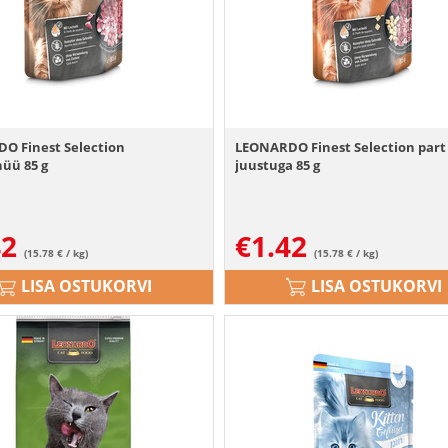
O Finest Selection
LEONARDO Finest Selection part
üü 85 g
juustuga 85 g
42
€
1.42
(15.78 € / kg)
(15.78 € / kg)
LISA OSTUKORVI
LISA OSTUKORVI