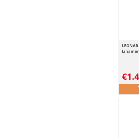
LEONARD
Lihamen
€
1.