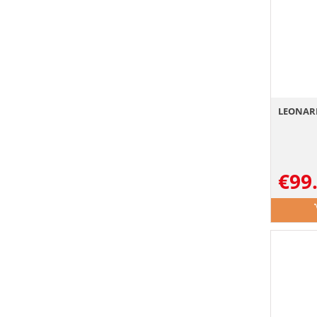
LEONARD
€
99