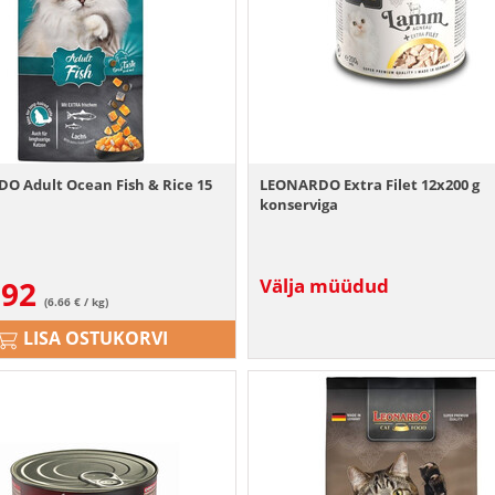
O Adult Ocean Fish & Rice 15
LEONARDO Extra Filet 12x200 g
konserviga
.92
Välja müüdud
(6.66 € / kg)
LISA OSTUKORVI