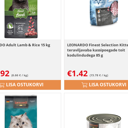
O Adult Lamb & Rice 15 kg
LEONARDO Finest Selection Kitt
teraviljavaba kassipoegade toit
kodulindudega 85 g
.92
€
1.42
(6.66 € / kg)
(15.78 € / kg)
LISA OSTUKORVI
LISA OSTUKORVI