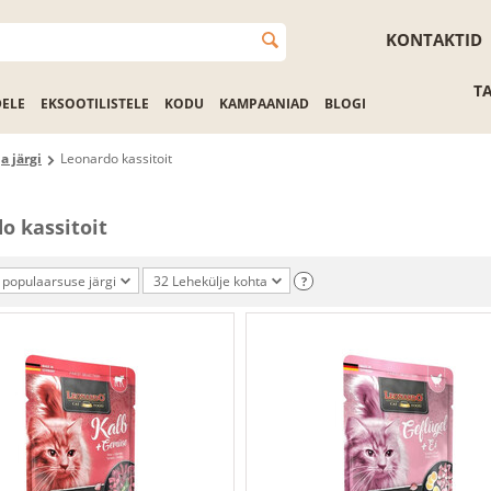
KONTAKTID
T
DELE
EKSOOTILISTELE
KODU
KAMPAANIAD
BLOGI
a järgi
Leonardo kassitoit
o kassitoit
 populaarsuse järgi
32 Lehekülje kohta
?