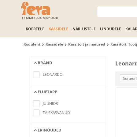
LEMMIKLOOMAPOOD
KOERTELE
KASSIDELE
NÄRILISTELE
LINDUDELE
KALA
Koduleht
Kassidele
Kassitoit ja maiused
Kassitoit: Tootj
Leonard
BRÄND
No items found matching the search
criteria
LEONARDO
Sorteeri
ELUETAPP
No items found matching the search
criteria
JUUNIOR
TÄISKASVANUD
ERINÕUDED
No items found matching the search