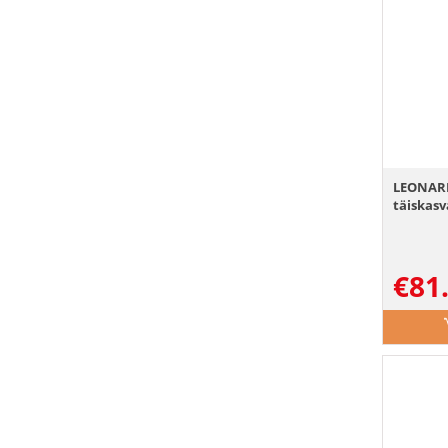
LEONARD
täiskasv
€
81