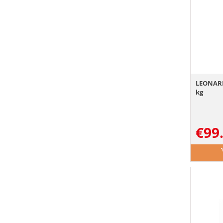
LEONARD
kg
€
99