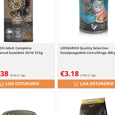
O Adult Complete
LEONARDO Quality Selection
anud kassidele 32/16 15 kg
Kassipoegadele Linnulihaga 400 
.38
€
3.18
(5.43 € / kg)
(7.95 € / kg)
LISA OSTUKORVI
LISA OSTUKORVI