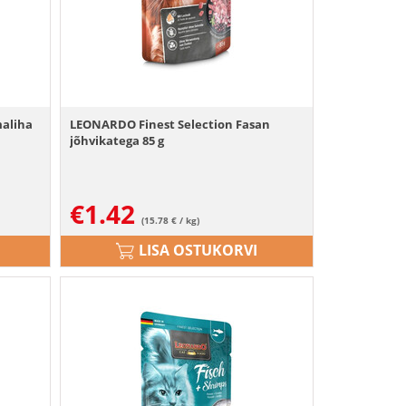
maliha
LEONARDO Finest Selection Fasan
jõhvikatega 85 g
€
1.42
(15.78 € / kg)
LISA OSTUKORVI