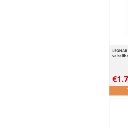
LEONARD
veiselih
€
1.