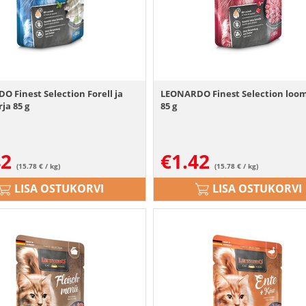
 Finest Selection Forell ja
LEONARDO Finest Selection loo
ja 85 g
85 g
42
€
1.42
(15.78 € / kg)
(15.78 € / kg)
LISA OSTUKORVI
LISA OSTUKORVI