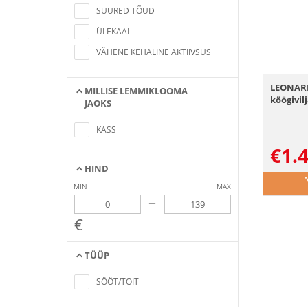
criteria
SUURED TÕUD
ÜLEKAAL
VÄHENE KEHALINE AKTIIVSUS
LEONARD
MILLISE LEMMIKLOOMA
köögivil
JAOKS
No items found matching the search
criteria
KASS
€
1.
HIND
MIN
MAX
–
€
TÜÜP
No items found matching the search
criteria
SÖÖT/TOIT