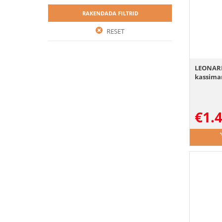
RAKENDADA FILTRID
RESET
LEONARDO
kassimar
€
1.