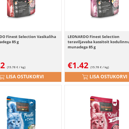
O Finest Selection Vasikaliha
LEONARDO Finest Selection
jadega 85 g
teraviljavaba kassitoit kodulinnu
munadega 85 g
42
€
1.42
(15.78 € / kg)
(15.78 € / kg)
LISA OSTUKORVI
LISA OSTUKORVI