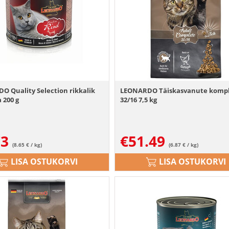
O Quality Selection rikkalik
LEONARDO Täiskasvanute komp
a 200 g
32/16 7,5 kg
73
€
51.49
(8.65 € / kg)
(6.87 € / kg)
LISA OSTUKORVI
LISA OSTUKORVI