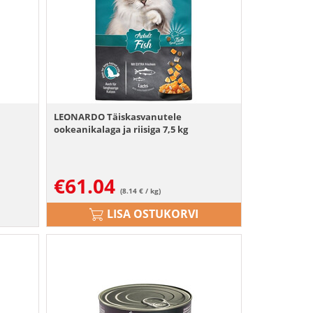
LEONARDO Täiskasvanutele
ookeanikalaga ja riisiga 7,5 kg
€
61.04
(8.14 € / kg)
LISA OSTUKORVI