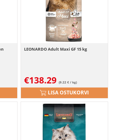
en
LEONARDO Adult Maxi GF 15 kg
€
138.29
(9.22 € / kg)
LISA OSTUKORVI